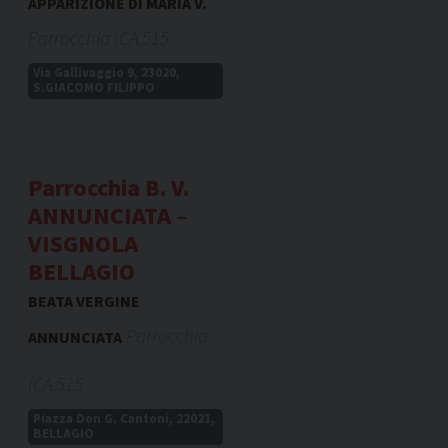
APPARIZIONE DI MARIA V.
Parrocchia (CA.515
Via Gallivaggio 9, 23020,
S.GIACOMO FILIPPO
Parrocchia B. V.
ANNUNCIATA –
VISGNOLA
BELLAGIO
BEATA VERGINE
Parrocchia
ANNUNCIATA
(CA.515
Piazza Don G. Cantoni, 22021,
BELLAGIO