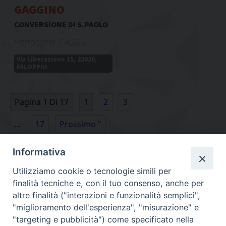
GAGGINO
CONVERSIONE DI S.PAOLO
Parrocchia (CA.515
Via Liberazione 15, 22020,
FALOPPIO
Pagina 1 Di 17
1
2
3
…
17
Prossimo "
Informativa
Utilizziamo cookie o tecnologie simili per
finalità tecniche e, con il tuo consenso, anche per
altre finalità ("interazioni e funzionalità semplici",
"miglioramento dell'esperienza", "misurazione" e
"targeting e pubblicità") come specificato nella