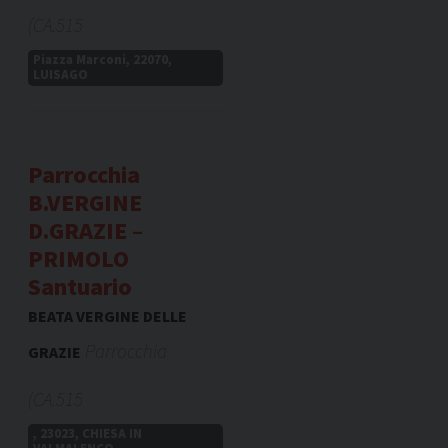
(CA.515
Piazza Marconi, 22070,
LUISAGO
Parrocchia
B.VERGINE
D.GRAZIE –
PRIMOLO
Santuario
BEATA VERGINE DELLE
Parrocchia
GRAZIE
(CA.515
, 23023, CHIESA IN