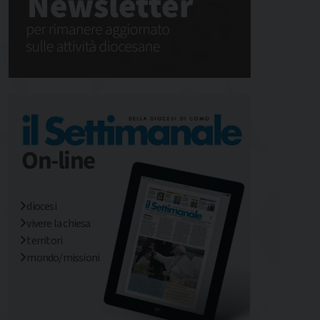
diocesi
vivere la chiesa
territori
mondo/missioni