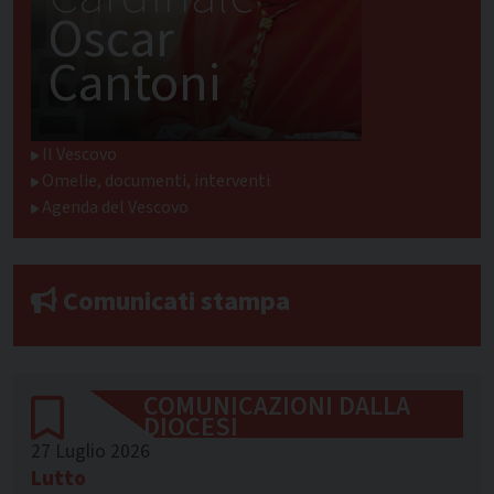
Oscar
Cantoni
Il Vescovo
Omelie, documenti, interventi
Agenda del Vescovo
Comunicati stampa
COMUNICAZIONI DALLA
DIOCESI
27 Luglio 2026
Lutto