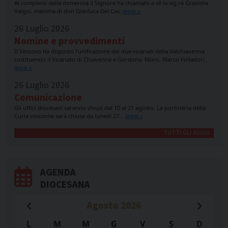
Al compiersi della domenica il Signore ha chiamato a sé la sig.ra Graziella
Valgoi, mamma di don Gianluca Dei Cas.
leggi »
26 Luglio 2026
Nomine e provvedimenti
Il Vescovo ha disposto l’unificazione dei due vicariati della Valchiavenna
costituendo il Vicariato di Chiavenna e Gordona. Mons. Marco Folladori…
leggi »
26 Luglio 2026
Comunicazione
Gli uffici diocesani saranno chiusi dal 10 al 21 agosto. La portineria della
Curia vescovile sarà chiusa da lunedì 27…
leggi »
TUTTI GLI AVVISI
AGENDA
DIOCESANA
Agosto
2026
L
M
M
G
V
S
D