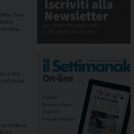
llina, Tovo
ddette
rmo della
amo a don
perché possa
diocesi
vivere la chiesa
territori
mondo/missioni
rrocchiale di
 il S.