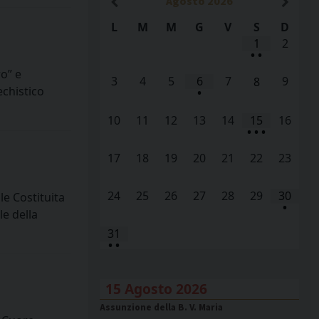
Agosto
2026
L
M
M
G
V
S
D
1
2
•
•
o” e
3
4
5
6
7
9
8
echistico
•
10
11
12
13
14
15
16
•
•
•
17
18
19
20
21
22
23
24
25
26
27
28
29
30
e Costituita
•
e della
31
•
•
15 Agosto 2026
Assunzione della B. V. Maria