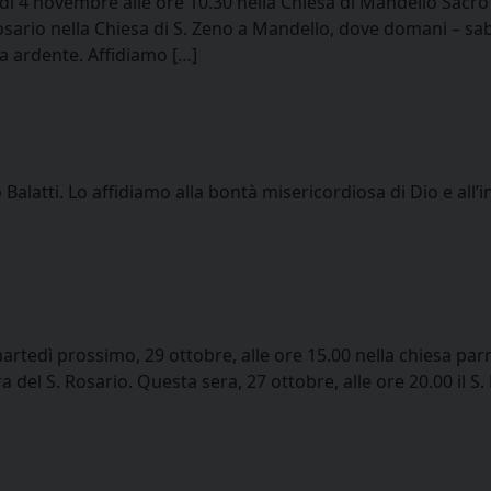
edì 4 novembre alle ore 10.30 nella Chiesa di Mandello Sacro
sario nella Chiesa di S. Zeno a Mandello, dove domani – sa
ra ardente. Affidiamo […]
latti. Lo affidiamo alla bontà misericordiosa di Dio e all’
artedì prossimo, 29 ottobre, alle ore 15.00 nella chiesa parr
del S. Rosario. Questa sera, 27 ottobre, alle ore 20.00 il S.