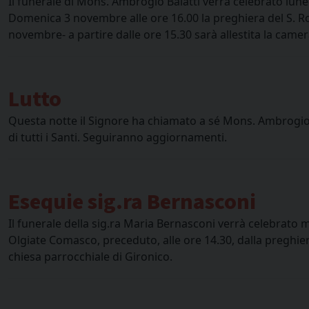
Il funerale di Mons. Ambrogio Balatti verrà celebrato lun
Domenica 3 novembre alle ore 16.00 la preghiera del S. Ro
novembre- a partire dalle ore 15.30 sarà allestita la came
Lutto
Questa notte il Signore ha chiamato a sé Mons. Ambrogio Ba
di tutti i Santi. Seguiranno aggiornamenti.
Esequie sig.ra Bernasconi
Il funerale della sig.ra Maria Bernasconi verrà celebrato m
Olgiate Comasco, preceduto, alle ore 14.30, dalla preghiera 
chiesa parrocchiale di Gironico.