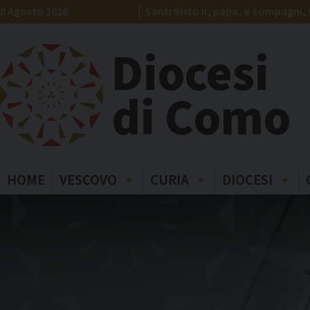
Skip
8 Agosto 2026
Santi Sisto II, papa, e compagni, 
to
content
Diocesi
di Como
HOME
VESCOVO
CURIA
DIOCESI