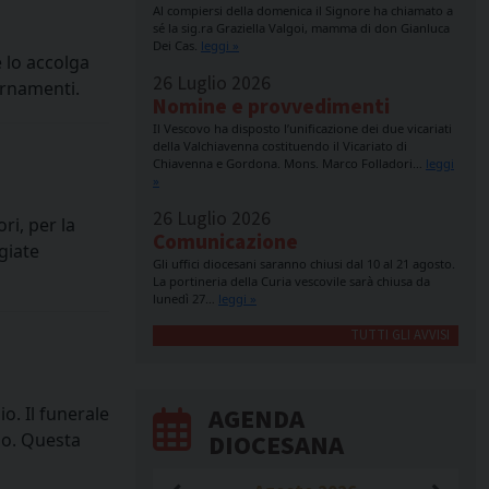
Al compiersi della domenica il Signore ha chiamato a
sé la sig.ra Graziella Valgoi, mamma di don Gianluca
Dei Cas.
leggi »
é lo accolga
26 Luglio 2026
iornamenti.
Nomine e provvedimenti
Il Vescovo ha disposto l’unificazione dei due vicariati
della Valchiavenna costituendo il Vicariato di
Chiavenna e Gordona. Mons. Marco Folladori…
leggi
»
26 Luglio 2026
ri, per la
Comunicazione
giate
Gli uffici diocesani saranno chiusi dal 10 al 21 agosto.
La portineria della Curia vescovile sarà chiusa da
lunedì 27…
leggi »
TUTTI GLI AVVISI
AGENDA
o. Il funerale
DIOCESANA
lo. Questa