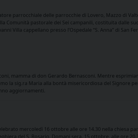
ore parrocchiale delle parrocchie di Lovero, Mazzo di Valte
lla Comunità pastorale dei Sei campanili, costituita dalle su
vanni Villa cappellano presso l’Ospedale “S. Anna” di San Fe
rnasconi, mamma di don Gerardo Bernasconi. Mentre esprimi
idiamo la sig.ra Maria alla bontà misericordiosa del Signore 
iranno aggiornamenti.
 celebrato mercoledì 16 ottobre alle ore 14.30 nella chiesa pa
eghiera del S. Rosario. Domani sera, 15 ottobre, alle ore 20.30