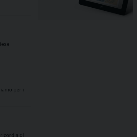
hiesa
riamo per i
ricordia di