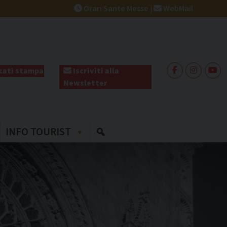
Orari Sante Messe
|
WebMail
ati stampa
Iscriviti alla
Newsletter
INFO TOURIST