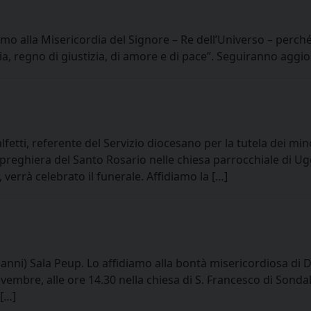
iamo alla Misericordia del Signore – Re dell’Universo – perch
azia, regno di giustizia, di amore e di pace”. Seguiranno agg
fetti, referente del Servizio diocesano per la tutela dei mino
preghiera del Santo Rosario nelle chiesa parrocchiale di Ug
verrà celebrato il funerale. Affidiamo la […]
nni) Sala Peup. Lo affidiamo alla bontà misericordiosa di Di
ovembre, alle ore 14.30 nella chiesa di S. Francesco di Sonda
 […]