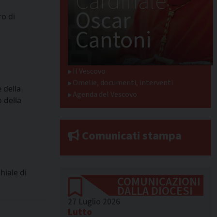
Cardinale
Oscar
ro di
Cantoni
Il Vescovo
Omelie, documenti, interventi
 della
Agenda del Vescovo
o della
Comunicati stampa
hiale di
COMUNICAZIONI
DALLA DIOCESI
27 Luglio 2026
Lutto