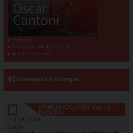
Oscar
Cantoni
Il Vescovo
Omelie, documenti, interventi
Agenda del Vescovo
Comunicati stampa
COMUNICAZIONI DALLA
DIOCESI
27 Luglio 2026
Lutto
Al compiersi della domenica il Signore ha chiamato a sé la sig.ra Graziella