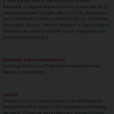
È mancata ieri sera la mamma di Don Stefano
Rampoldi, la Signora Maria Giovanna. Il funerale verrà
celebrato martedì 18 luglio, alle ore 10.30, nella chiesa
parrocchiale di Cirimido, preceduto alle ore 10.00 dalla
recita del S. Rosario. Mentre affidiamo la Signora Maria
Giovanna alla misericordia del Padre, imploriamo per
don Stefano e i suoi […]
Nomine e provvedimenti
Don Angelo Innocenti fidei donum nella Diocesi di
Nacala, in Mozambico.
Lutto
Giunge solo ora la notizia della morte della Signora
Margherita (Rita), mamma del compianto don Alfredo
Nicolardi. Il funerale verrà celebrato, domani 6 luglio,