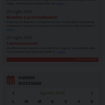
Valgoi, mamma di don Gianluca Dei Cas.
leggi »
26 Luglio 2026
Nomine e provvedimenti
Il Vescovo ha disposto l’unificazione dei due vicariati della Valchiavenna
costituendo il Vicariato di Chiavenna e Gordona. Mons. Marco Folladori…
leggi »
26 Luglio 2026
Comunicazione
Gli uffici diocesani saranno chiusi dal 10 al 21 agosto. La portineria della
Curia vescovile sarà chiusa da lunedì 27…
leggi »
TUTTI GLI AVVISI
AGENDA
DIOCESANA
Agosto
2026
L
M
M
G
V
S
D