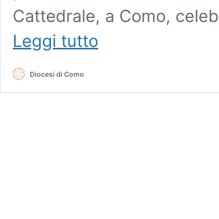
Cattedrale, a Como, cele
In
Leggi tutto
preghiera
per
la
Diocesi di Como
Pace