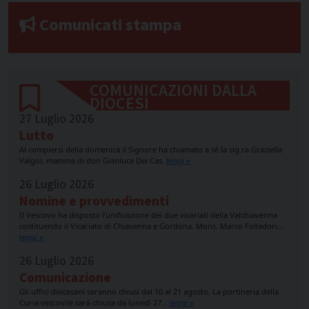
Comunicati stampa
COMUNICAZIONI DALLA
DIOCESI
27 Luglio 2026
Lutto
Al compiersi della domenica il Signore ha chiamato a sé la sig.ra Graziella
Valgoi, mamma di don Gianluca Dei Cas.
leggi »
26 Luglio 2026
Nomine e provvedimenti
Il Vescovo ha disposto l’unificazione dei due vicariati della Valchiavenna
costituendo il Vicariato di Chiavenna e Gordona. Mons. Marco Folladori…
leggi »
26 Luglio 2026
Comunicazione
Gli uffici diocesani saranno chiusi dal 10 al 21 agosto. La portineria della
Curia vescovile sarà chiusa da lunedì 27…
leggi »