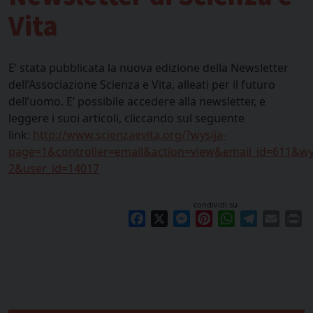
Vita
E’ stata pubblicata la nuova edizione della Newsletter
dell’Associazione Scienza e Vita, alleati per il futuro
dell’uomo. E’ possibile accedere alla newsletter, e
leggere i suoi articoli, cliccando sul seguente
link:
http://www.scienzaevita.org/?wysija-
page=1&controller=email&action=view&email_id=611&wys
2&user_id=14017
condividi su
Facebook
X
Messenger
Pinterest
WhatsApp
Telegram
Email
Pr