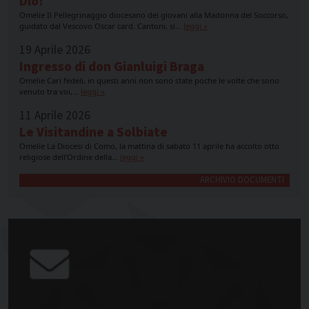
Dio!
Omelie Il Pellegrinaggio diocesano dei giovani alla Madonna del Soccorso,
guidato dal Vescovo Oscar card. Cantoni, si…
leggi »
19 Aprile 2026
Ingresso di don Gianluigi Braga
Omelie Cari fedeli, in questi anni non sono state poche le volte che sono
venuto tra voi,…
leggi »
11 Aprile 2026
Le Visitandine a Solbiate
Omelie La Diocesi di Como, la mattina di sabato 11 aprile ha accolto otto
religiose dell’Ordine della…
leggi »
ARCHIVIO DOCUMENTI