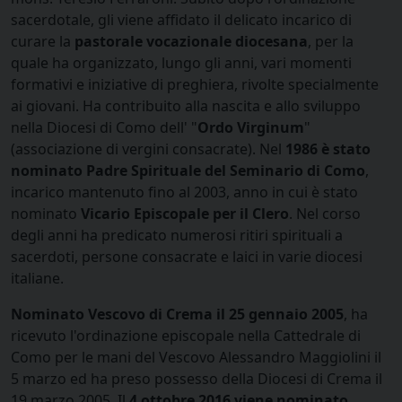
sacerdotale, gli viene affidato il delicato incarico di
curare la
pastorale vocazionale diocesana
, per la
quale ha organizzato, lungo gli anni, vari momenti
formativi e iniziative di preghiera, rivolte specialmente
ai giovani. Ha contribuito alla nascita e allo sviluppo
nella Diocesi di Como dell' "
Ordo Virginum
"
(associazione di vergini consacrate). Nel
1986 è stato
nominato Padre Spirituale del Seminario di Como
,
incarico mantenuto fino al 2003, anno in cui è stato
nominato
Vicario Episcopale per il Clero
. Nel corso
degli anni ha predicato numerosi ritiri spirituali a
sacerdoti, persone consacrate e laici in varie diocesi
italiane.
Nominato Vescovo di Crema il 25 gennaio 2005
, ha
ricevuto l'ordinazione episcopale nella Cattedrale di
Como per le mani del Vescovo Alessandro Maggiolini il
5 marzo ed ha preso possesso della Diocesi di Crema il
19 marzo 2005. Il
4 ottobre 2016 viene nominato