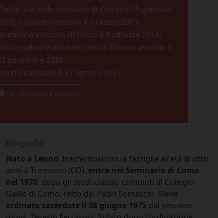
Eletto alla sede vescovile di Crema il 25 gennaio
2005; ordinato vescovo il 5 marzo 2005.
Nominato Vescovo di Como il 4 ottobre 2016,
l'inizio solenne del ministero in Diocesi avviene il
27 novembre 2016.
Creato cardinale il 27 agosto 2022.
Per contattare il Vescovo
Biografia
Nato a Lenno
, trasferitosi con la famiglia all'età di otto
anni a Tremezzo (CO),
entra nel Seminario di Como
nel 1970
, dopo gli studi classici compiuti al Collegio
Gallio di Como, retto dai Padri Somaschi. Viene
ordinato sacerdote il 28 giugno 1975
dal vescovo
mons. Teresio Ferraroni. Subito dopo l'ordinazione