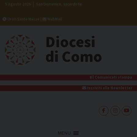
Skip
9 Agosto 2026
San Domenico, sacerdote
to
content
Orari Sante Messe
|
WebMail
Diocesi
di Como
Comunicati stampa
Iscriviti alla Newsletter
MENU