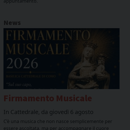
appuntamento.
News
Firmamento Musicale
In Cattedrale, da giovedì 6 agosto
S
C’è una musica che non nasce semplicemente per
P
essere ascoltata, ma per accompagnare il cuore
d