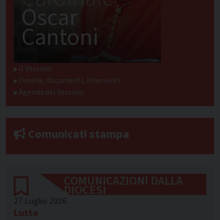
Oscar
Cantoni
Il Vescovo
Omelie, documenti, interventi
Agenda del Vescovo
Comunicati stampa
COMUNICAZIONI DALLA
DIOCESI
27 Luglio 2026
Lutto