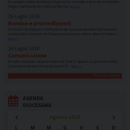
Al compiersi della domenica il Signore ha chiamato a sé la sig.ra Graziella
Valgoi, mamma di don Gianluca Dei Cas.
leggi »
26 Luglio 2026
Nomine e provvedimenti
Il Vescovo ha disposto l’unificazione dei due vicariati della Valchiavenna
costituendo il Vicariato di Chiavenna e Gordona. Mons. Marco Folladori…
leggi »
26 Luglio 2026
Comunicazione
Gli uffici diocesani saranno chiusi dal 10 al 21 agosto. La portineria della
Curia vescovile sarà chiusa da lunedì 27…
leggi »
TUTTI GLI AVVISI
AGENDA
DIOCESANA
Agosto
2026
L
M
M
G
V
S
D