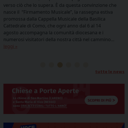
verso ciò che lo supera. È da questa convinzione che
f
nasce il “Firmamento Musicale”, la rassegna estiva
a
promossa dalla Cappella Musicale della Basilica
p
Cattedrale di Como, che ogni anno dal 6 al 14
C
agosto accompagna la comunità diocesana e i
i
numerosi visitatori della nostra città nel cammino…
leggi »
tutte le news