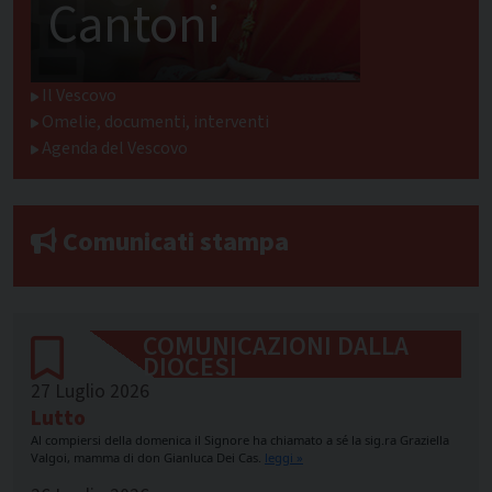
Cantoni
Il Vescovo
Omelie, documenti, interventi
Agenda del Vescovo
Comunicati stampa
COMUNICAZIONI DALLA
DIOCESI
27 Luglio 2026
Lutto
Al compiersi della domenica il Signore ha chiamato a sé la sig.ra Graziella
Valgoi, mamma di don Gianluca Dei Cas.
leggi »