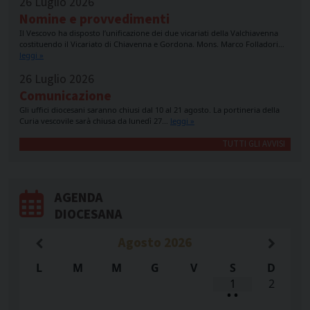
26 Luglio 2026
Nomine e provvedimenti
Il Vescovo ha disposto l’unificazione dei due vicariati della Valchiavenna
costituendo il Vicariato di Chiavenna e Gordona. Mons. Marco Folladori…
leggi »
26 Luglio 2026
Comunicazione
Gli uffici diocesani saranno chiusi dal 10 al 21 agosto. La portineria della
Curia vescovile sarà chiusa da lunedì 27…
leggi »
TUTTI GLI AVVISI
AGENDA
DIOCESANA
Agosto
2026
L
M
M
G
V
S
D
1
2
•
•