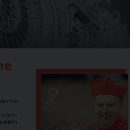
ne
diante la
rovato il
ubiti in