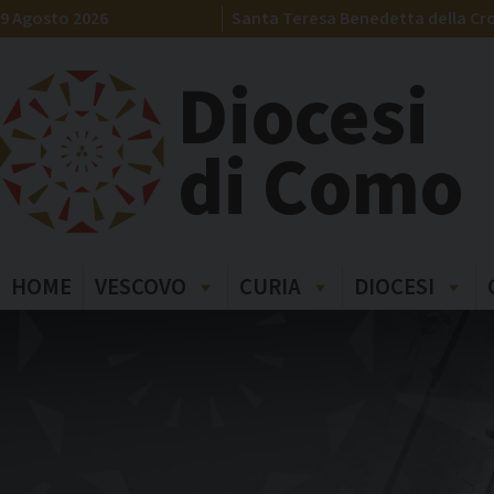
Skip
9 Agosto 2026
Santa Teresa Benedetta della Cro
to
content
Diocesi
di Como
HOME
VESCOVO
CURIA
DIOCESI