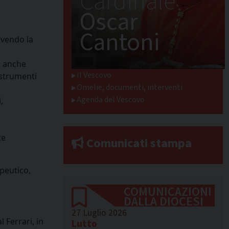
Cardinale
Oscar
Cantoni
ovendo la
i, anche
Il Vescovo
 strumenti
Omelie, documenti, interventi
Agenda del Vescovo
,
te
Comunicati stampa
apeutico,
COMUNICAZIONI
DALLA DIOCESI
27 Luglio 2026
 Ferrari, in
Lutto