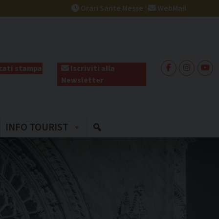
Orari Sante Messe
|
WebMail
ati stampa
Iscriviti alla
Newsletter
INFO TOURIST