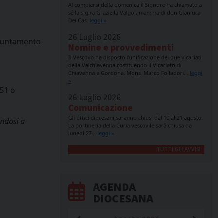
Al compiersi della domenica il Signore ha chiamato a
sé la sig.ra Graziella Valgoi, mamma di don Gianluca
Dei Cas.
leggi »
26 Luglio 2026
appuntamento
Nomine e provvedimenti
Il Vescovo ha disposto l’unificazione dei due vicariati
della Valchiavenna costituendo il Vicariato di
Chiavenna e Gordona. Mons. Marco Folladori…
leggi
»
851 o
26 Luglio 2026
Comunicazione
Gli uffici diocesani saranno chiusi dal 10 al 21 agosto.
andosi a
La portineria della Curia vescovile sarà chiusa da
lunedì 27…
leggi »
TUTTI GLI AVVISI
AGENDA
DIOCESANA