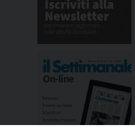
diocesi
vivere la chiesa
territori
mondo/missioni