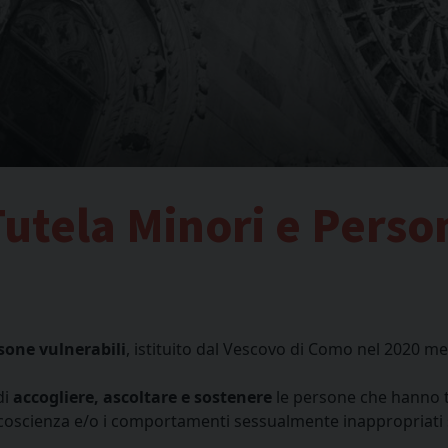
Tutela Minori e Perso
rsone vulnerabili
, istituito dal Vescovo di Como nel 2020 me
di
accogliere, ascoltare e sostenere
le persone che hanno t
i coscienza e/o i comportamenti sessualmente inappropriati s