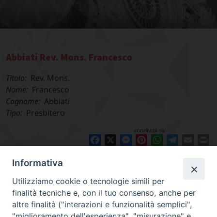
Abbiati Rev. Mons. Francesco
Titolo:
Rev. Mons.
Nome:
Francesco
Cognome:
Abbiati
Tipo:
Presbitero
condividi su
Facebook
X
Messenger
Pinterest
WhatsApp
Telegram
Email
Pr
Informativa
Utilizziamo cookie o tecnologie simili per
finalità tecniche e, con il tuo consenso, anche per
altre finalità ("interazioni e funzionalità semplici",
"miglioramento dell'esperienza", "misurazione" e