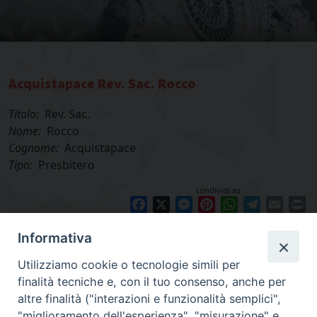
Acquistapace Rev. Sac. Rocco
Titolo:
Rev. Sac.
Nome:
Rocco
Cognome:
Acquistapace
Tipo:
Presbitero
condividi su
Facebook
X
Messenger
Pinterest
WhatsApp
Telegram
Email
Pr
Informativa
Utilizziamo cookie o tecnologie simili per
finalità tecniche e, con il tuo consenso, anche per
altre finalità ("interazioni e funzionalità semplici",
"miglioramento dell'esperienza", "misurazione" e