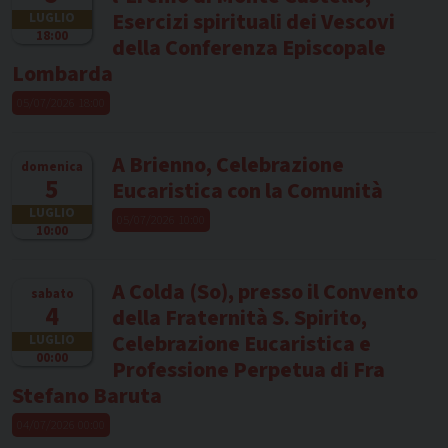
Esercizi spirituali dei Vescovi
LUGLIO
18:00
della Conferenza Episcopale
Lombarda
05/07/2026 18:00
A Brienno, Celebrazione
domenica
5
Eucaristica con la Comunità
LUGLIO
05/07/2026 10:00
10:00
A Colda (So), presso il Convento
sabato
4
della Fraternità S. Spirito,
Celebrazione Eucaristica e
LUGLIO
00:00
Professione Perpetua di Fra
Stefano Baruta
04/07/2026 00:00