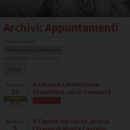
Archivi:
Appuntamenti
Cerca
A Catasco,Celebrazione
domenica
12
Eucaristica con la Comunità
LUGLIO
12/07/2026 00:00
00:00
A Tignale del Garda, presso
domenica
5
l’Eremo di Monte Castello,