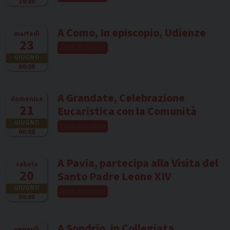
10:00
A Como, In episcopio, Udienze
martedì
23
23/06/2026 00:00
GIUGNO
00:00
A Grandate, Celebrazione
domenica
21
Eucaristica con la Comunità
GIUGNO
21/06/2026 00:00
00:00
A Pavia, partecipa alla Visita del
sabato
20
Santo Padre Leone XIV
GIUGNO
20/06/2026 00:00
00:00
A Sondrio, in Collegiata,
venerdì