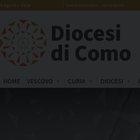
Skip
8 Agosto 2026
San Domenico, sacerdote
to
content
Diocesi
di Como
HOME
VESCOVO
CURIA
DIOCESI