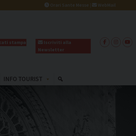
Orari Sante Messe
|
WebMail
ati stampa
Iscriviti alla
Newsletter
INFO TOURIST