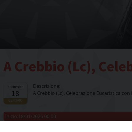
A Crebbio (Lc), Cele
Descrizione:
domenica
18
A Crebbio (Lc), Celebrazione Eucaristica con 
GENNAIO
Inizio:
18/01/2026 00:00
Fine:
18/01/2026 00:00