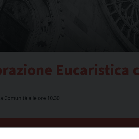
brazione Eucaristica 
la Comunità alle ore 10.30