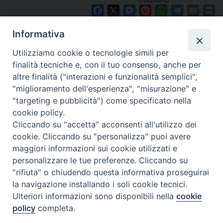
condividi su
Facebook
X
Messenger
Pinterest
WhatsApp
Telegram
Email
Pr
Informativa
Utilizziamo cookie o tecnologie simili per
finalità tecniche e, con il tuo consenso, anche per
altre finalità ("interazioni e funzionalità semplici",
"miglioramento dell'esperienza", "misurazione" e
"targeting e pubblicità") come specificato nella
cookie policy.
Diocesi
Cliccando su "accetta" acconsenti all'utilizzo dei
cookie. Cliccando su "personalizza" puoi avere
di Como
maggiori informazioni sui cookie utilizzati e
personalizzare le tue preferenze. Cliccando su
"rifiuta" o chiudendo questa informativa proseguirai
la navigazione installando i soli cookie tecnici.
Diocesi di Como | piazza Grimoldi, 5
Ulteriori informazioni sono disponibili nella
cookie
policy
completa.
Riproduzione solo con permesso.