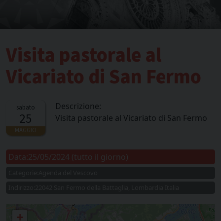
Visita pastorale al
Vicariato di San Fermo
Descrizione:
sabato
25
Visita pastorale al Vicariato di San Fermo
MAGGIO
Data:
25/05/2024
(tutto il giorno)
Categorie:
Agenda del Vescovo
Indirizzo:
22042 San Fermo della Battaglia, Lombardia Italia
Visita pastorale al Vicariato di San Fermo
+