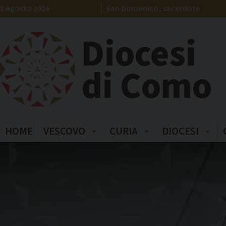
Skip
8 Agosto 2026
San Domenico, sacerdote
to
content
Diocesi
di Como
HOME
VESCOVO
CURIA
DIOCESI