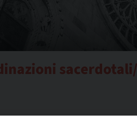
inazioni sacerdotali/
resbiterio di Como.