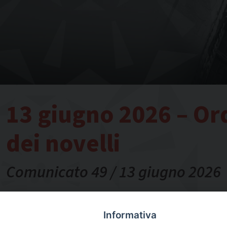
13 giugno 2026 – Ord
dei novelli
Comunicato 49 / 13 giugno 2026
Comunicati stampa
Nel comunicato le destinazioni dei novelli sacerdoti del p
Informativa