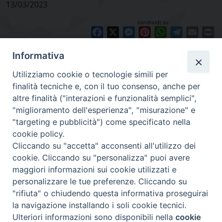
13/03/2023
condividi su
Facebook
X
Messenger
Pinterest
WhatsApp
Telegram
Email
Pr
Informativa
Utilizziamo cookie o tecnologie simili per
finalità tecniche e, con il tuo consenso, anche per
altre finalità ("interazioni e funzionalità semplici",
"miglioramento dell'esperienza", "misurazione" e
"targeting e pubblicità") come specificato nella
cookie policy.
Diocesi
Cliccando su "accetta" acconsenti all'utilizzo dei
cookie. Cliccando su "personalizza" puoi avere
di Como
maggiori informazioni sui cookie utilizzati e
personalizzare le tue preferenze. Cliccando su
"rifiuta" o chiudendo questa informativa proseguirai
la navigazione installando i soli cookie tecnici.
Diocesi di Como | piazza Grimoldi, 5
Ulteriori informazioni sono disponibili nella
cookie