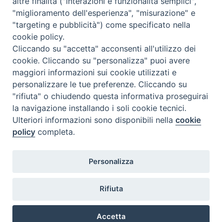
altre finalità ("interazioni e funzionalità semplici",
"miglioramento dell'esperienza", "misurazione" e
"targeting e pubblicità") come specificato nella
cookie policy.
Diocesi
Cliccando su "accetta" acconsenti all'utilizzo dei
cookie. Cliccando su "personalizza" puoi avere
di Como
maggiori informazioni sui cookie utilizzati e
personalizzare le tue preferenze. Cliccando su
"rifiuta" o chiudendo questa informativa proseguirai
la navigazione installando i soli cookie tecnici.
Diocesi di Como | piazza Grimoldi, 5
Ulteriori informazioni sono disponibili nella
cookie
policy
completa.
Riproduzione solo con permesso.
Tutti i diritti sono riservati.
Privacy-Disclaimer
Personalizza
Iscriviti alla Newsletter
Rifiuta
Accetta