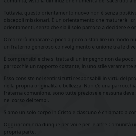
Comunità, visto la diminuzione numerica dei sacerdoti a d
Tuttavia, questo orientamento nuovo non è senza positive 
discepoli missionari. È un orientamento che maturerà i cris
orientamenti, senza che sia il solo parroco a decidere e o
Occorrerà imparare a poco a poco a stabilire un modo nuov
un fraterno generoso coinvolgimento e unione tra le dive
È comprensibile che si tratta di un impegno non da poco, no
parrocchie un rapporto costante, in uno stile veramente 
Esso consiste nel sentirsi tutti responsabili in virtù del 
nella propria originalità e bellezza. Non c’è una parrocch
fraterna comunione, sono tutte preziose e nessuna deve sen
nel corso dei tempi.
Siamo un solo corpo in Cristo e ciascuno è chiamato a condi
Oggi incomincia dunque per voi e per le altre Comunità uno 
propria parte.