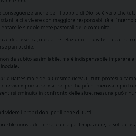
isposizione.
conseguenze anche per il popolo di Dio, se è vero che tutti
tiani laici a vivere con maggiore responsabilità all’interno 
rientare le singole mete pastorali delle comunità.
o di presenza, mediante relazioni rinnovate tra parroco e p
rse parrocchie.
n da subito assimilabile, ma è indispensabile imparare a lasc
sinodale.
proprio Battesimo e della Cresima ricevuti, tutti protesi a ca
ia che viene prima delle altre, perché più numerosa o più fr
tirsi sminuita in confronto delle altre, nessuna può rinunci
videre i propri doni per il bene di tutti.
stile nuovo di Chiesa, con la partecipazione, la solidarietà