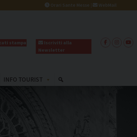
Orari Sante Messe
|
WebMail
ati stampa
Iscriviti alla
Newsletter
INFO TOURIST