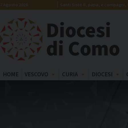
Skip
7 Agosto 2026
Santi Sisto II, papa, e compagni, 
to
content
Diocesi
di Como
HOME
VESCOVO
CURIA
DIOCESI