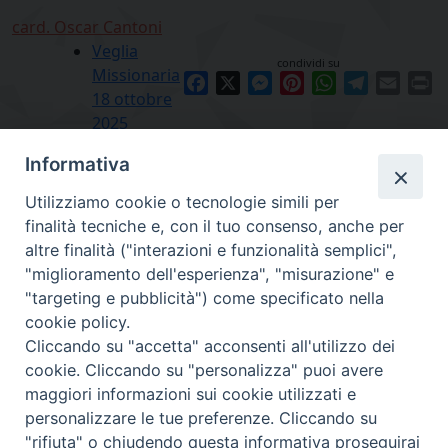
card. Oscar Cantoni
Veglia
condividi su
Missionaria
Facebook
X
Messenger
Pinterest
WhatsApp
Telegram
Email
Pr
18 ottobre
2025
Informativa
Utilizziamo cookie o tecnologie simili per
finalità tecniche e, con il tuo consenso, anche per
altre finalità ("interazioni e funzionalità semplici",
"miglioramento dell'esperienza", "misurazione" e
"targeting e pubblicità") come specificato nella
cookie policy.
Diocesi
Cliccando su "accetta" acconsenti all'utilizzo dei
cookie. Cliccando su "personalizza" puoi avere
di Como
maggiori informazioni sui cookie utilizzati e
personalizzare le tue preferenze. Cliccando su
"rifiuta" o chiudendo questa informativa proseguirai