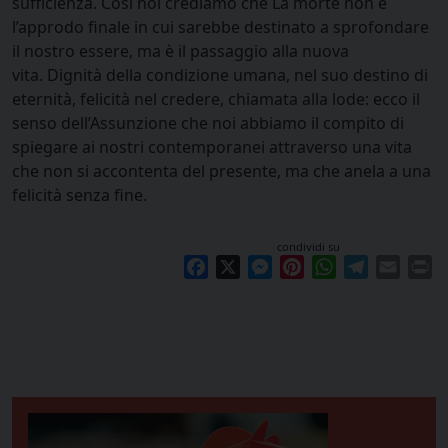
sufficienza. Così noi crediamo che La morte non è
l’approdo finale in cui sarebbe destinato a sprofondare
il nostro essere, ma è il passaggio alla nuova
vita. Dignità della condizione umana, nel suo destino di
eternità, felicità nel credere, chiamata alla lode: ecco il
senso dell’Assunzione che noi abbiamo il compito di
spiegare ai nostri contemporanei attraverso una vita
che non si accontenta del presente, ma che anela a una
felicità senza fine.
condividi su
Facebook
X
Messenger
Pinterest
WhatsApp
Telegram
Email
Pr