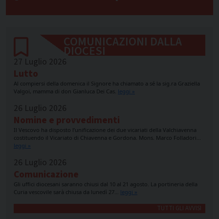
COMUNICAZIONI DALLA
DIOCESI
27 Luglio 2026
Lutto
Al compiersi della domenica il Signore ha chiamato a sé la sig.ra Graziella
Valgoi, mamma di don Gianluca Dei Cas.
leggi »
26 Luglio 2026
Nomine e provvedimenti
Il Vescovo ha disposto l’unificazione dei due vicariati della Valchiavenna
costituendo il Vicariato di Chiavenna e Gordona. Mons. Marco Folladori…
leggi »
26 Luglio 2026
Comunicazione
Gli uffici diocesani saranno chiusi dal 10 al 21 agosto. La portineria della
Curia vescovile sarà chiusa da lunedì 27…
leggi »
TUTTI GLI AVVISI