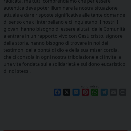
radicata, ma tutti comprendiamo che per essere
autentica deve poter illuminare la nostra situazione
attuale e dare risposte significative alle tante domande
di senso che ci interpellano e ci inquietano. I nostri I
giovani hanno bisogno di essere aiutati dalle Comunità
a entrare in un rapporto vivo con Gesù cristo, signore
della storia, hanno bisogno di trovare in noi dei
testimoni della bontà di dio e della sua misericordia,
che ci consola in ogni nostra tribolazione e ci invita a
una vita fondata sulla solidarietà e sul dono eucaristico
di noi stessi.
condividi su
Facebook
X
Messenger
Pinterest
WhatsApp
Telegram
Email
Pr