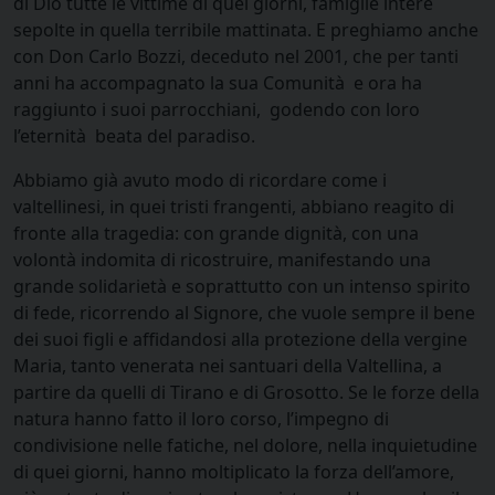
di Dio tutte le vittime di quei giorni, famiglie intere
sepolte in quella terribile mattinata. E preghiamo anche
con Don Carlo Bozzi, deceduto nel 2001, che per tanti
anni ha accompagnato la sua Comunità e ora ha
raggiunto i suoi parrocchiani, godendo con loro
l’eternità beata del paradiso.
Abbiamo già avuto modo di ricordare come i
valtellinesi, in quei tristi frangenti, abbiano reagito di
fronte alla tragedia: con grande dignità, con una
volontà indomita di ricostruire, manifestando una
grande solidarietà e soprattutto con un intenso spirito
di fede, ricorrendo al Signore, che vuole sempre il bene
dei suoi figli e affidandosi alla protezione della vergine
Maria, tanto venerata nei santuari della Valtellina, a
partire da quelli di Tirano e di Grosotto. Se le forze della
natura hanno fatto il loro corso, l’impegno di
condivisione nelle fatiche, nel dolore, nella inquietudine
di quei giorni, hanno moltiplicato la forza dell’amore,