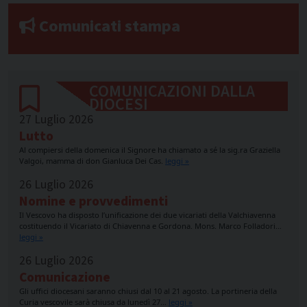
Comunicati stampa
COMUNICAZIONI DALLA
DIOCESI
27 Luglio 2026
Lutto
Al compiersi della domenica il Signore ha chiamato a sé la sig.ra Graziella
Valgoi, mamma di don Gianluca Dei Cas.
leggi »
26 Luglio 2026
Nomine e provvedimenti
Il Vescovo ha disposto l’unificazione dei due vicariati della Valchiavenna
costituendo il Vicariato di Chiavenna e Gordona. Mons. Marco Folladori…
leggi »
26 Luglio 2026
Comunicazione
Gli uffici diocesani saranno chiusi dal 10 al 21 agosto. La portineria della
Curia vescovile sarà chiusa da lunedì 27…
leggi »