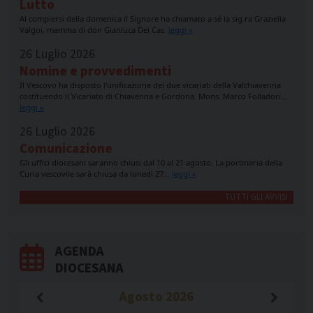
Lutto
Al compiersi della domenica il Signore ha chiamato a sé la sig.ra Graziella
Valgoi, mamma di don Gianluca Dei Cas.
leggi »
26 Luglio 2026
Nomine e provvedimenti
Il Vescovo ha disposto l’unificazione dei due vicariati della Valchiavenna
costituendo il Vicariato di Chiavenna e Gordona. Mons. Marco Folladori…
leggi »
26 Luglio 2026
Comunicazione
Gli uffici diocesani saranno chiusi dal 10 al 21 agosto. La portineria della
Curia vescovile sarà chiusa da lunedì 27…
leggi »
TUTTI GLI AVVISI
AGENDA
DIOCESANA
Agosto
2026