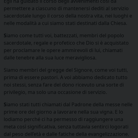
Egli ha guidato il corso degli avvenimenti così da
permettere a ciascuno di mantenersi dediti al servizio
sacerdotale lungo il corso della nostra vita, nei luoghi e
nelle modalità a cui siamo stati destinati dalla Chiesa.
S
iamo come tutti voi, battezzati, membri del popolo
sacerdotale, regale e profetico che Dio si è acquistato
per proclamare le opere ammirevoli di lui, chiamati
dalle tenebre alla sua luce meravigliosa.
Siamo membri del gregge del Signore, come voi tutti,
prima di essere pastori. A voi abbiamo dedicato tutto
noi stessi, senza fare del dono ricevuto una sorte di
privilegio, ma solo una occasione di servizio.
S
iamo stati tutti chiamati dal Padrone della messe nelle
prime ore del giorno a lavorare nella sua vigna. E lo
lodiamo perché ci ha permesso di raggiungere una
meta così significativa, senza tuttavia sentirci logorati
dal peso dell’età e dalle fatiche della evangelizzazione.