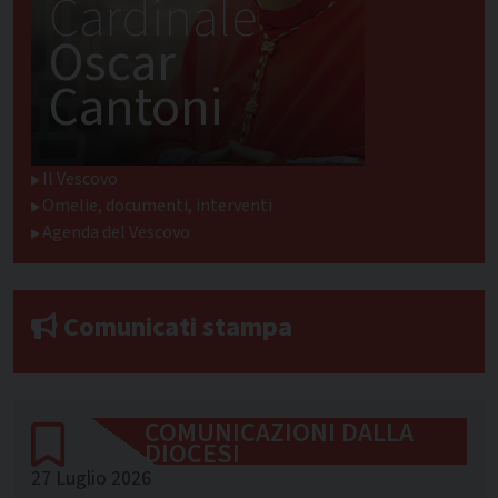
Cardinale
Oscar
Cantoni
Il Vescovo
Omelie, documenti, interventi
Agenda del Vescovo
Comunicati stampa
COMUNICAZIONI DALLA
DIOCESI
27 Luglio 2026