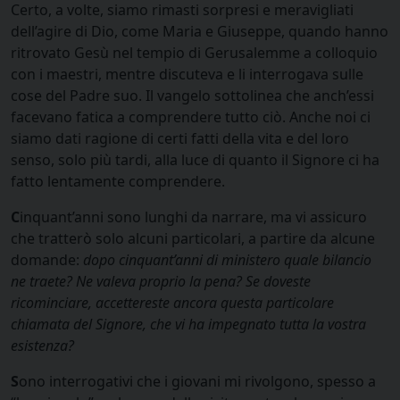
Certo, a volte, siamo rimasti sorpresi e meravigliati
dell’agire di Dio, come Maria e Giuseppe, quando hanno
ritrovato Gesù nel tempio di Gerusalemme a colloquio
con i maestri, mentre discuteva e li interrogava sulle
cose del Padre suo. Il vangelo sottolinea che anch’essi
facevano fatica a comprendere tutto ciò. Anche noi ci
siamo dati ragione di certi fatti della vita e del loro
senso, solo più tardi, alla luce di quanto il Signore ci ha
fatto lentamente comprendere.
C
inquant’anni sono lunghi da narrare, ma vi assicuro
che tratterò solo alcuni particolari, a partire da alcune
domande:
dopo cinquant’anni di ministero quale bilancio
ne traete? Ne valeva proprio la pena? Se doveste
ricominciare, accettereste ancora questa particolare
chiamata del Signore, che vi ha impegnato tutta la vostra
esistenza?
S
ono interrogativi che i giovani mi rivolgono, spesso a