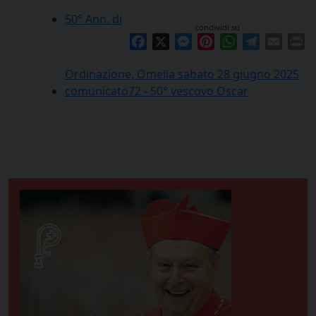
50° Ann. di
condividi su
Facebook
X
Messenger
Pinterest
WhatsApp
Telegram
Email
Pr
Ordinazione, Omelia sabato 28 giugno 2025
comunicato72 - 50° vescovo Oscar