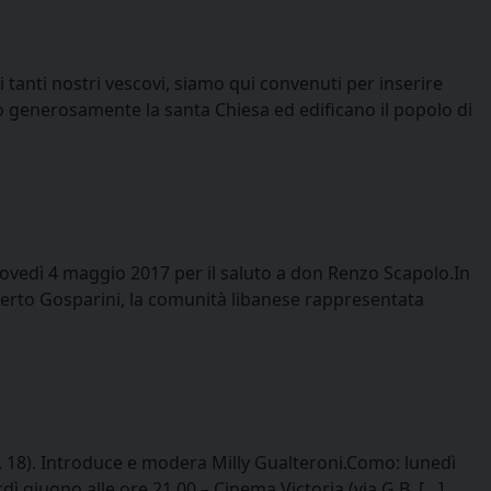
tanti nostri vescovi, siamo qui convenuti per inserire
o generosamente la santa Chiesa ed edificano il popolo di
iovedì 4 maggio 2017 per il saluto a don Renzo Scapolo.In
mberto Gosparini, la comunità libanese rappresentata
i, 18). Introduce e modera Milly Gualteroni.Como: lunedì
ì giugno alle ore 21.00 – Cinema Victoria (via G.B. […]