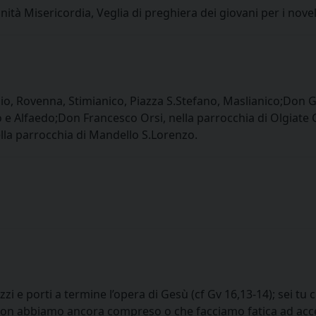
inità Misericordia, Veglia di preghiera dei giovani per i novel
, Rovenna, Stimianico, Piazza S.Stefano, Maslianico;Don Ga
lo e Alfaedo;Don Francesco Orsi, nella parrocchia di Olgiate
lla parrocchia di Mandello S.Lorenzo.
izzi e porti a termine l’opera di Gesù (cf Gv 16,13-14); sei tu
 non abbiamo ancora compreso o che facciamo fatica ad acce