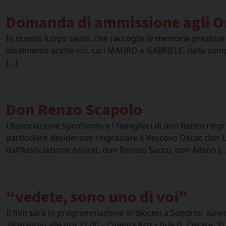
Domanda di ammissione agli O
In questo luogo santo, che raccoglie le memorie preziose d
idealmente anche voi, cari MAURO e GABRIELE, nella compa
[…]
Don Renzo Scapolo
L’Associazione Sprofondo e i famigliari di don Renzo ring
particolare desiderano ringraziare il Vescovo Oscar, don 
dall’Associazione Assirat, don Renato Sacco, don Albino [
“vedete, sono uno di voi”
Il film sarà in programmazione in diocesi a:Sondrio: luned
29 maggio alle ore 21.00 – Cinema Astra (v.le G. Cesare, 3