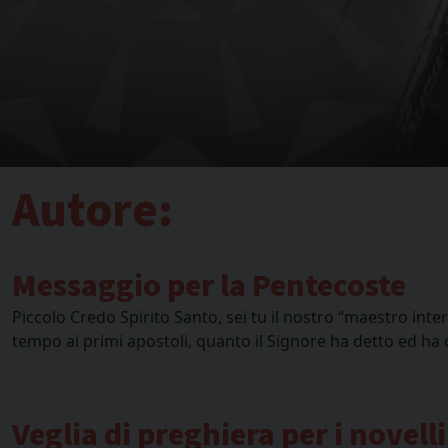
Autore:
Messaggio per la Pentecoste
Piccolo Credo Spirito Santo, sei tu il nostro “maestro interi
tempo ai primi apostoli, quanto il Signore ha detto ed h
Veglia di preghiera per i novelli