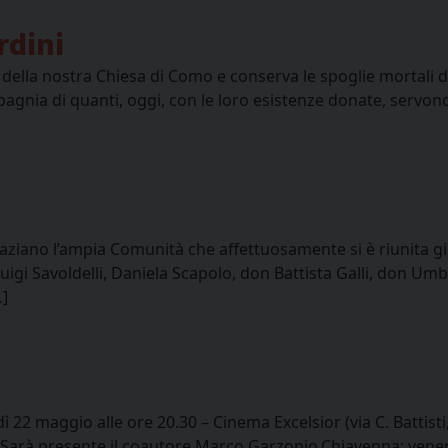
rdini
ella nostra Chiesa di Como e conserva le spoglie mortali di 
gnia di quanti, oggi, con le loro esistenze donate, servon
raziano l’ampia Comunità che affettuosamente si è riunita g
Luigi Savoldelli, Daniela Scapolo, don Battista Galli, don U
…]
ì 22 maggio alle ore 20.30 – Cinema Excelsior (via C. Battist
) Sarà presente il coautore Marco Garzonio.Chiavenna: venerd