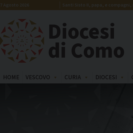
Skip
7 Agosto 2026
Santi Sisto II, papa, e compagni, 
to
content
Diocesi
di Como
HOME
VESCOVO
CURIA
DIOCESI