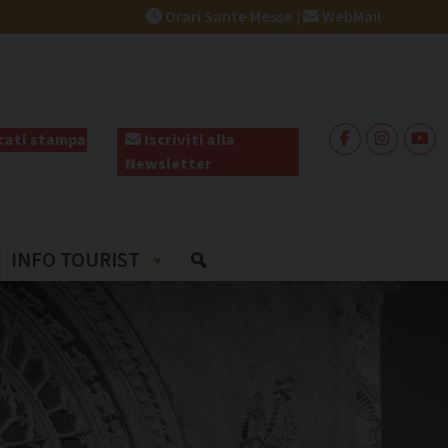
Orari Sante Messe
|
WebMail
ati stampa
Iscriviti alla
Newsletter
INFO TOURIST