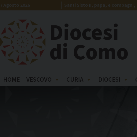
Skip
7 Agosto 2026
Santi Sisto II, papa, e compagni, 
to
content
Diocesi
di Como
HOME
VESCOVO
CURIA
DIOCESI