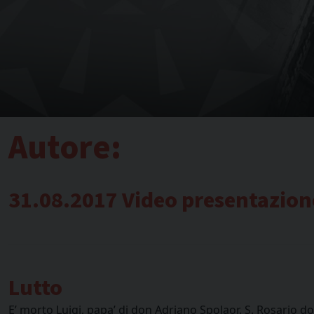
Autore:
31.08.2017 Video presentazion
Lutto
E’ morto Luigi, papa’ di don Adriano Spolaor. S. Rosario d