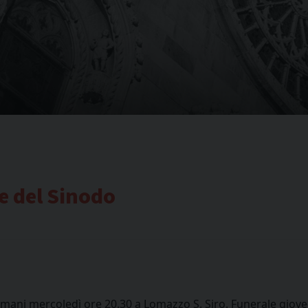
e del Sinodo
omani mercoledì ore 20.30 a Lomazzo S. Siro. Funerale gioved