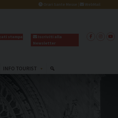
Orari Sante Messe
|
WebMail
ati stampa
Iscriviti alla
Newsletter
INFO TOURIST