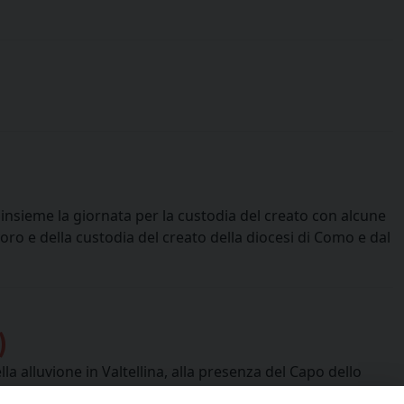
 insieme la giornata per la custodia del creato con alcune
voro e della custodia del creato della diocesi di Como e dal
)
la alluvione in Valtellina, alla presenza del Capo dello
caristia l’anniversario della tragica frana del 28 luglio,