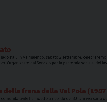
eato
 del lago Palù in Valmalenco, sabato 2 settembre, celebreremo
ivo. Organizzato dal Servizio per la pastorale sociale, del la
e della frana della Val Pola (1987
comunità civile ha indetto a ricordo del 30º anniversario del
amo questa sera come comunità cristiana per ricordare con l’eu