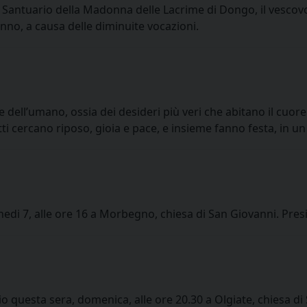
il Santuario della Madonna delle Lacrime di Dongo, il vesco
anno, a causa delle diminuite vocazioni.
ll’umano, ossia dei desideri più veri che abitano il cuore d
utti cercano riposo, gioia e pace, e insieme fanno festa, in u
unedi 7, alle ore 16 a Morbegno, chiesa di San Giovanni. Pre
o questa sera, domenica, alle ore 20.30 a Olgiate, chiesa di 