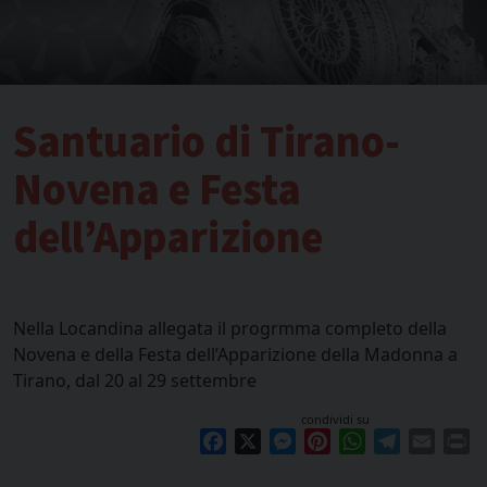
Santuario di Tirano-
Novena e Festa
dell’Apparizione
Nella Locandina allegata il progrmma completo della
Novena e della Festa dell’Apparizione della Madonna a
Tirano, dal 20 al 29 settembre
condividi su
Facebook
X
Messenger
Pinterest
WhatsApp
Telegram
Email
Pr