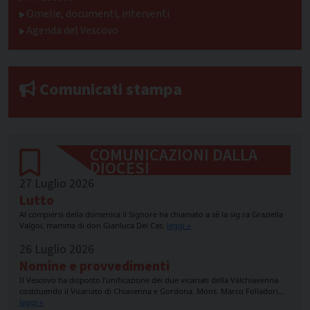
Omelie, documenti, interventi
Agenda del Vescovo
Comunicati stampa
COMUNICAZIONI DALLA
DIOCESI
27 Luglio 2026
Lutto
Al compiersi della domenica il Signore ha chiamato a sé la sig.ra Graziella
Valgoi, mamma di don Gianluca Dei Cas.
leggi »
26 Luglio 2026
Nomine e provvedimenti
Il Vescovo ha disposto l’unificazione dei due vicariati della Valchiavenna
costituendo il Vicariato di Chiavenna e Gordona. Mons. Marco Folladori…
leggi »