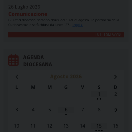
26 Luglio 2026
Comunicazione
Gli uffici diocesani saranno chiusi dal 10 al 21 agosto. La portineria della
Curia vescovile sarà chiusa da lunedì 27…
leggi »
TUTTI GLI AVVISI
AGENDA
DIOCESANA
Agosto
2026
L
M
M
G
V
S
D
1
2
•
•
3
4
5
6
7
8
9
•
10
11
12
13
14
15
16
•
•
•