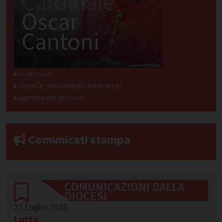
Cardinale
Oscar
Cantoni
Il Vescovo
Omelie, documenti, interventi
Agenda del Vescovo
Comunicati stampa
COMUNICAZIONI DALLA
DIOCESI
27 Luglio 2026
Lutto