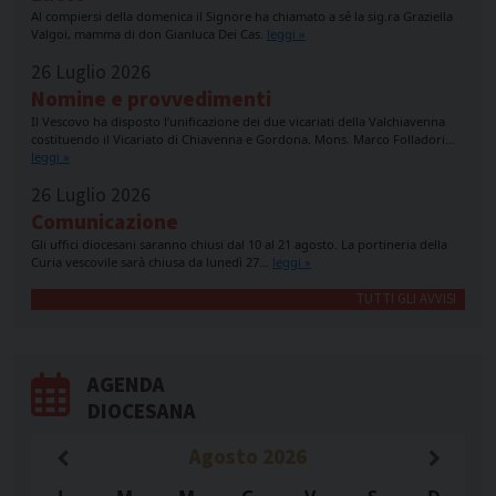
Al compiersi della domenica il Signore ha chiamato a sé la sig.ra Graziella
Valgoi, mamma di don Gianluca Dei Cas.
leggi »
26 Luglio 2026
Nomine e provvedimenti
Il Vescovo ha disposto l’unificazione dei due vicariati della Valchiavenna
costituendo il Vicariato di Chiavenna e Gordona. Mons. Marco Folladori…
leggi »
26 Luglio 2026
Comunicazione
Gli uffici diocesani saranno chiusi dal 10 al 21 agosto. La portineria della
Curia vescovile sarà chiusa da lunedì 27…
leggi »
TUTTI GLI AVVISI
AGENDA
DIOCESANA
Agosto
2026