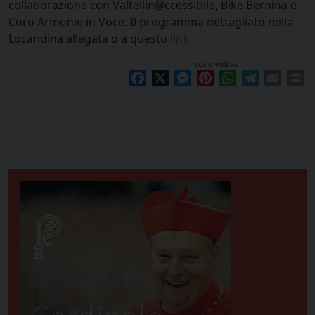
collaborazione con Valtellin@ccessibile, Bike Bernina e
Coro Armonie in Voce. Il programma dettagliato nella
Locandina allegata o a questo
link
condividi su
Facebook
X
Messenger
Pinterest
WhatsApp
Telegram
Email
Pr