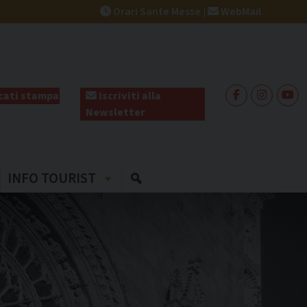
Orari Sante Messe
|
WebMail
ati stampa
Iscriviti alla
Newsletter
INFO TOURIST