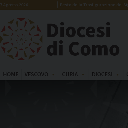
Skip
7 Agosto 2026
Festa della Trasfigurazione del S
to
content
Diocesi
di Como
HOME
VESCOVO
CURIA
DIOCESI