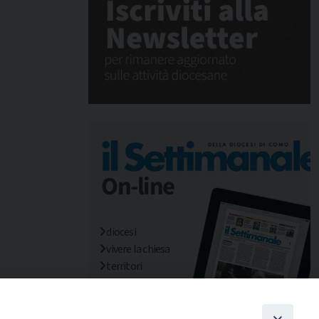
diocesi
vivere la chiesa
territori
mondo/missioni