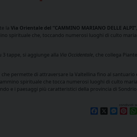
te la
Via Orientale del “CAMMINO MARIANO DELLE ALPI”
ino spirituale che, toccando numerosi luoghi di culto mari
u 3 tappe, si aggiunge alla
Via Occidentale
, che collega Piant
 che permette di attraversare la Valtellina fino al santuario 
cammino spirituale che tocca numerosi luoghi di culto mari
ndo e i paesaggi più caratteristici della provincia di Sondrio
condividi s
Facebook
X
Messen
Pint