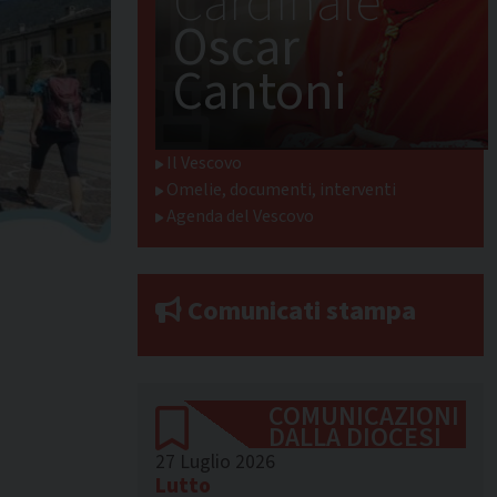
Cardinale
Oscar
Cantoni
Il Vescovo
Omelie, documenti, interventi
Agenda del Vescovo
Comunicati stampa
COMUNICAZIONI
DALLA DIOCESI
27 Luglio 2026
Lutto