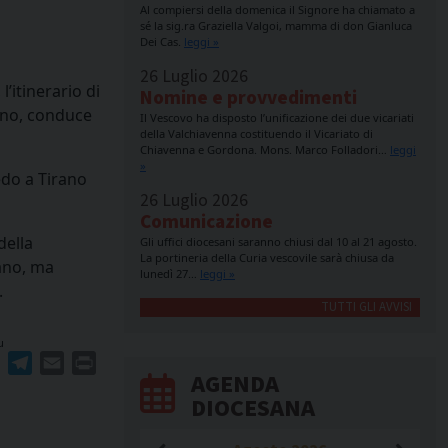
Al compiersi della domenica il Signore ha chiamato a
sé la sig.ra Graziella Valgoi, mamma di don Gianluca
Dei Cas.
leggi »
26 Luglio 2026
, l’itinerario di
Nomine e provvedimenti
ano, conduce
Il Vescovo ha disposto l’unificazione dei due vicariati
della Valchiavenna costituendo il Vicariato di
Chiavenna e Gordona. Mons. Marco Folladori…
leggi
»
edo a Tirano
26 Luglio 2026
Comunicazione
della
Gli uffici diocesani saranno chiusi dal 10 al 21 agosto.
La portineria della Curia vescovile sarà chiusa da
ano, ma
lunedì 27…
leggi »
.
TUTTI GLI AVVISI
u
ger
erest
WhatsApp
Telegram
Email
Print
AGENDA
DIOCESANA