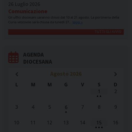
26 Luglio 2026
Comunicazione
Gli uffici diocesani saranno chiusi dal 10 al 21 agosto. La portineria della
Curia vescovile sarà chiusa da lunedì 27…
leggi »
TUTTI GLI AVVISI
AGENDA
DIOCESANA
Agosto
2026
L
M
M
G
V
S
D
1
2
•
•
3
4
5
7
8
9
6
•
10
11
12
13
14
15
16
•
•
•