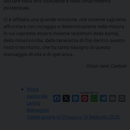
lasciare nella loro solitudine e nello smarrimento
esistenziale.
Ci è affidata una grande missione, che insieme sapremo
affrontare con coraggio e determinazione nella misura
in cui sapremo essere insieme testimoni della bontà,
della misericordia, della tenerezza di Dio dentro questo
nostro territorio, che ha tanto bisogno di questo
messaggio di vita e di speranza.
Oscar card. Cantoni
Visita
condividi su
pastorale
Facebook
X
Messenger
Pinterest
WhatsApp
Telegram
Email
Pr
Lenno
Menaggio
Celebrazione di Chiusura 16 febbraio 2025