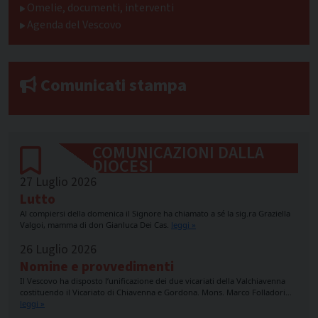
Omelie, documenti, interventi
Agenda del Vescovo
Comunicati stampa
COMUNICAZIONI DALLA
DIOCESI
27 Luglio 2026
Lutto
Al compiersi della domenica il Signore ha chiamato a sé la sig.ra Graziella
Valgoi, mamma di don Gianluca Dei Cas.
leggi »
26 Luglio 2026
Nomine e provvedimenti
Il Vescovo ha disposto l’unificazione dei due vicariati della Valchiavenna
costituendo il Vicariato di Chiavenna e Gordona. Mons. Marco Folladori…
leggi »