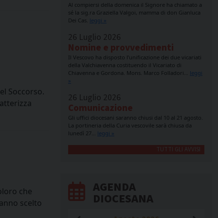
Al compiersi della domenica il Signore ha chiamato a
sé la sig.ra Graziella Valgoi, mamma di don Gianluca
Dei Cas.
leggi »
26 Luglio 2026
Nomine e provvedimenti
Il Vescovo ha disposto l’unificazione dei due vicariati
della Valchiavenna costituendo il Vicariato di
Chiavenna e Gordona. Mons. Marco Folladori…
leggi
»
el Soccorso.
26 Luglio 2026
atterizza
Comunicazione
Gli uffici diocesani saranno chiusi dal 10 al 21 agosto.
La portineria della Curia vescovile sarà chiusa da
lunedì 27…
leggi »
TUTTI GLI AVVISI
AGENDA
oloro che
DIOCESANA
hanno scelto