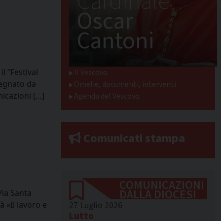
Cardinale
Oscar
Cantoni
l “Festival
Il Vescovo
segnato da
Omelie, documenti, interventi
nicazioni […]
Agenda del Vescovo
Comunicati stampa
COMUNICAZIONI
DALLA DIOCESI
Via Santa
à «Il lavoro e
27 Luglio 2026
Lutto