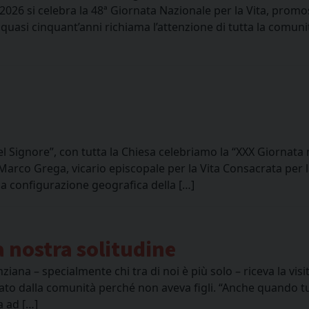
026 si celebra la 48ª Giornata Nazionale per la Vita, promo
asi cinquant’anni richiama l’attenzione di tutta la comunit
el Signore”, con tutta la Chiesa celebriamo la “XXX Giornata
on Marco Grega, vicario episcopale per la Vita Consacrata per l
 la configurazione geografica della […]
a nostra solitudine
ana – specialmente chi tra di noi è più solo – riceva la visi
nato dalla comunità perché non aveva figli. “Anche quando 
a ad […]