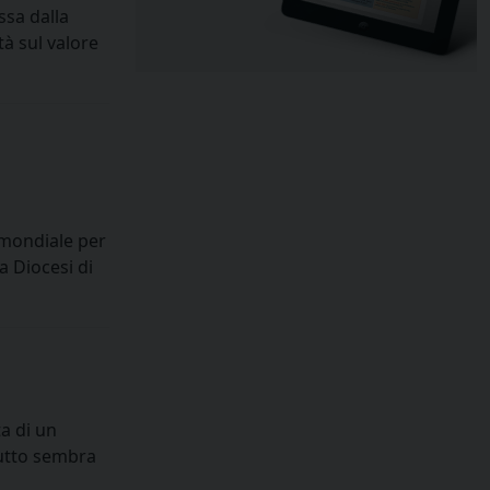
ssa dalla
à sul valore
 mondiale per
a Diocesi di
ta di un
tutto sembra