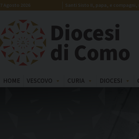
Skip
7 Agosto 2026
Santi Sisto II, papa, e compagni, 
to
content
Diocesi
di Como
HOME
VESCOVO
CURIA
DIOCESI