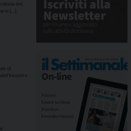
arabola del
ersi […]
pio di
dell’incontro
diocesi
vivere la chiesa
territori
mondo/missioni
te