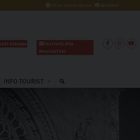
Orari Sante Messe
|
WebMail
ati stampa
Iscriviti alla
Newsletter
INFO TOURIST