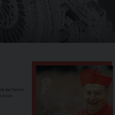
ale dei Nonni
 il suo