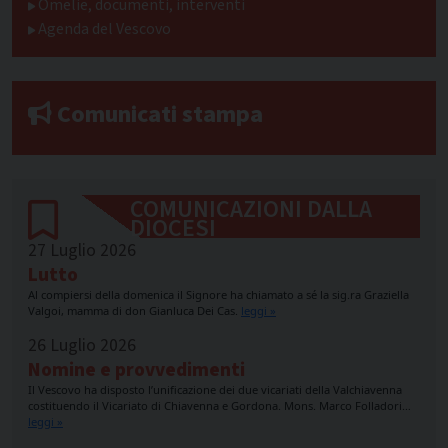
Omelie, documenti, interventi
Agenda del Vescovo
Comunicati stampa
COMUNICAZIONI DALLA
DIOCESI
27 Luglio 2026
Lutto
Al compiersi della domenica il Signore ha chiamato a sé la sig.ra Graziella
Valgoi, mamma di don Gianluca Dei Cas.
leggi »
26 Luglio 2026
Nomine e provvedimenti
Il Vescovo ha disposto l’unificazione dei due vicariati della Valchiavenna
costituendo il Vicariato di Chiavenna e Gordona. Mons. Marco Folladori…
leggi »