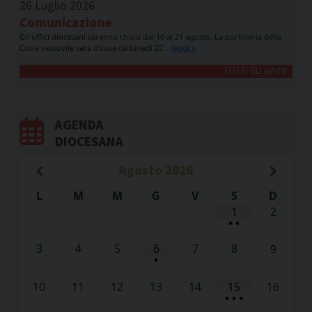
26 Luglio 2026
Comunicazione
Gli uffici diocesani saranno chiusi dal 10 al 21 agosto. La portineria della
Curia vescovile sarà chiusa da lunedì 27…
leggi »
TUTTI GLI AVVISI
AGENDA
DIOCESANA
Agosto
2026
L
M
M
G
V
S
D
1
2
•
•
3
4
5
6
7
8
9
•
10
11
12
13
14
15
16
•
•
•