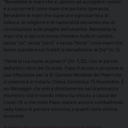
“Benedette le mani che si aprono ad accogliere i poveri
e a soccorrerli: sono mani che portano speranza.
Benedette le mani che superano ogni barriera di
cultura, di religione e di nazionalità versando olio di
consolazione sulle piaghe dell’umanità. Benedette le
mani che si aprono senza chiedere nulla in cambio,
senza “se”, senza “però” e senza “forse”: sono mani che
fanno scendere sui fratelli la benedizione di Dio” (n. 5).
“Tendi la tua mano al povero” (Sir 7,32). Con le parole
dell’antico libro del Siracide, Papa Francesco propone la
sua riflessione per la IV
Giornata Mondiale dei Poveri
che
si celebrerà in tutta la Chiesa Domenica 15 Novembre. È
un
Messaggio
che entra direttamente nel drammatico
momento che il mondo intero ha vissuto a causa del
Covid-19, e che molti Paesi stanno ancora combattendo
nella fatica di portare soccorso a quanti sono vittime
innocenti.
A questo link è possibile scaricare il materiale