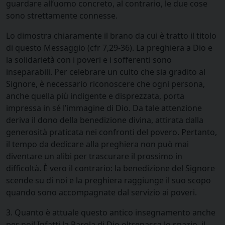
guardare all’uomo concreto, al contrario, le due cose
sono strettamente connesse.
Lo dimostra chiaramente il brano da cui è tratto il titolo
di questo Messaggio (cfr 7,29-36). La preghiera a Dio e
la solidarietà con i poveri e i sofferenti sono
inseparabili. Per celebrare un culto che sia gradito al
Signore, è necessario riconoscere che ogni persona,
anche quella più indigente e disprezzata, porta
impressa in sé l’immagine di Dio. Da tale attenzione
deriva il dono della benedizione divina, attirata dalla
generosità praticata nei confronti del povero. Pertanto,
il tempo da dedicare alla preghiera non può mai
diventare un alibi per trascurare il prossimo in
difficoltà. È vero il contrario: la benedizione del Signore
scende su di noi e la preghiera raggiunge il suo scopo
quando sono accompagnate dal servizio ai poveri.
3. Quanto è attuale questo antico insegnamento anche
per noi! Infatti la Parola di Dio oltrepassa lo spazio, il