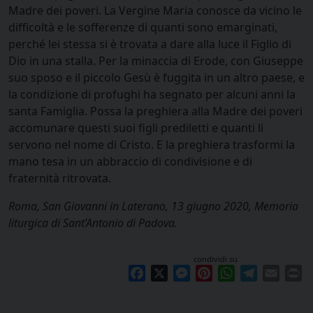
Madre dei poveri. La Vergine Maria conosce da vicino le
difficoltà e le sofferenze di quanti sono emarginati,
perché lei stessa si è trovata a dare alla luce il Figlio di
Dio in una stalla. Per la minaccia di Erode, con Giuseppe
suo sposo e il piccolo Gesù è fuggita in un altro paese, e
la condizione di profughi ha segnato per alcuni anni la
santa Famiglia. Possa la preghiera alla Madre dei poveri
accomunare questi suoi figli prediletti e quanti li
servono nel nome di Cristo. E la preghiera trasformi la
mano tesa in un abbraccio di condivisione e di
fraternità ritrovata.
Roma, San Giovanni in Laterano, 13 giugno 2020, Memoria
liturgica di Sant’Antonio di Padova.
condividi su
Facebook
X
Messenger
Pinterest
WhatsApp
Telegram
Email
Pr