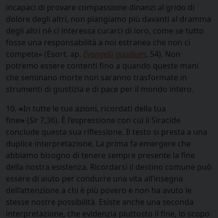
incapaci di provare compassione dinanzi al grido di
dolore degli altri, non piangiamo più davanti al dramma
degli altri né ci interessa curarci di loro, come se tutto
fosse una responsabilità a noi estranea che non ci
compete» (Esort. ap.
Evangelii gaudium
, 54). Non
potremo essere contenti fino a quando queste mani
che seminano morte non saranno trasformate in
strumenti di giustizia e di pace per il mondo intero.
10.
«
In tutte le tue azioni, ricordati della tua
fine
»
(
Sir
7,36). È l’espressione con cui il Siracide
conclude questa sua riflessione. Il testo si presta a una
duplice interpretazione. La prima fa emergere che
abbiamo bisogno di tenere sempre presente la fine
della nostra esistenza. Ricordarsi il destino comune può
essere di aiuto per condurre una vita all’insegna
dell’attenzione a chi è più povero e non ha avuto le
stesse nostre possibilità. Esiste anche una seconda
interpretazione, che evidenzia piuttosto il fine, lo scopo