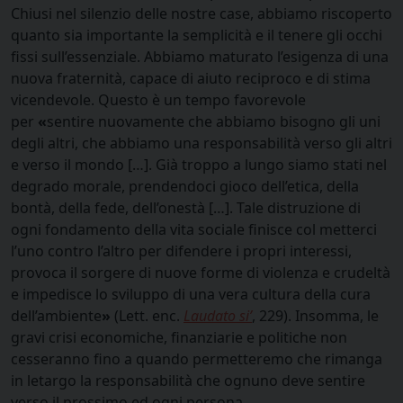
Chiusi nel silenzio delle nostre case, abbiamo riscoperto
quanto sia importante la semplicità e il tenere gli occhi
fissi sull’essenziale. Abbiamo maturato l’esigenza di una
nuova fraternità, capace di aiuto reciproco e di stima
vicendevole. Questo è un tempo favorevole
per
«
sentire nuovamente che abbiamo bisogno gli uni
degli altri, che abbiamo una responsabilità verso gli altri
e verso il mondo […]. Già troppo a lungo siamo stati nel
degrado morale, prendendoci gioco dell’etica, della
bontà, della fede, dell’onestà […]. Tale distruzione di
ogni fondamento della vita sociale finisce col metterci
l’uno contro l’altro per difendere i propri interessi,
provoca il sorgere di nuove forme di violenza e crudeltà
e impedisce lo sviluppo di una vera cultura della cura
dell’ambiente
»
(Lett. enc.
Laudato si’
, 229). Insomma, le
gravi crisi economiche, finanziarie e politiche non
cesseranno fino a quando permetteremo che rimanga
in letargo la responsabilità che ognuno deve sentire
verso il prossimo ed ogni persona.