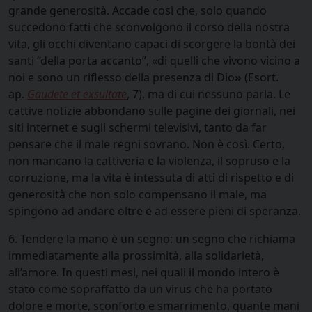
grande generosità. Accade così che, solo quando
succedono fatti che sconvolgono il corso della nostra
vita, gli occhi diventano capaci di scorgere la bontà dei
santi “della porta accanto”, «di quelli che vivono vicino a
noi e sono un riflesso della presenza di Dio
»
(Esort.
ap.
Gaudete et exsultate
, 7), ma di cui nessuno parla. Le
cattive notizie abbondano sulle pagine dei giornali, nei
siti internet e sugli schermi televisivi, tanto da far
pensare che il male regni sovrano. Non è così. Certo,
non mancano la cattiveria e la violenza, il sopruso e la
corruzione, ma la vita è intessuta di atti di rispetto e di
generosità che non solo compensano il male, ma
spingono ad andare oltre e ad essere pieni di speranza.
6. Tendere la mano è un segno: un segno che richiama
immediatamente alla prossimità, alla solidarietà,
all’amore. In questi mesi, nei quali il mondo intero è
stato come sopraffatto da un virus che ha portato
dolore e morte, sconforto e smarrimento, quante mani