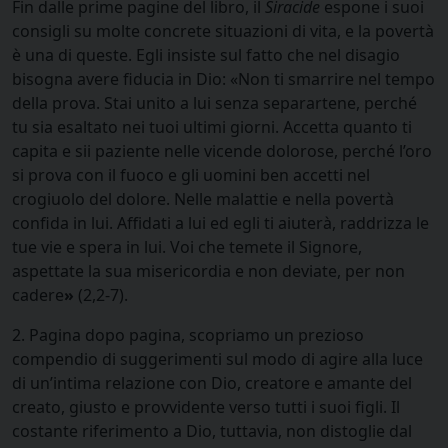
Fin dalle prime pagine del libro, il
Siracide
espone i suoi
consigli su molte concrete situazioni di vita, e la povertà
è una di queste. Egli insiste sul fatto che nel disagio
bisogna avere fiducia in Dio: «Non ti smarrire nel tempo
della prova. Stai unito a lui senza separartene, perché
tu sia esaltato nei tuoi ultimi giorni. Accetta quanto ti
capita e sii paziente nelle vicende dolorose, perché l’oro
si prova con il fuoco e gli uomini ben accetti nel
crogiuolo del dolore. Nelle malattie e nella povertà
confida in lui.
Affidati a lui ed egli ti aiuterà, raddrizza le
tue vie e spera in lui. Voi che temete il Signore,
aspettate la sua misericordia e non deviate, per non
cadere
»
(2,2-7).
2. Pagina dopo pagina, scopriamo un prezioso
compendio di suggerimenti sul modo di agire alla luce
di un’intima relazione con Dio, creatore e amante del
creato, giusto e provvidente verso tutti i suoi figli. Il
costante riferimento a Dio, tuttavia, non distoglie dal