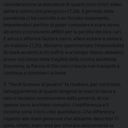
considerazione la debolezza di quanti sono tristi:
«
Non
evitare coloro che piangono» (7,34). Il periodo della
pandemia ci ha costretti a un forzato isolamento,
impedendoci perfino di poter consolare e stare vicino
ad amici e conoscenti afflitti per la perdita dei loro cari.
E ancora afferma l’autore sacro:
«
Non esitare a visitare
un malato
»
(7,35). Abbiamo sperimentato l’impossibilità
di stare accanto a chi soffre, e al tempo stesso abbiamo
preso coscienza della fragilità della nostra esistenza.
Insomma, la Parola di Dio non ci lascia mai tranquilli e
continua a stimolarci al bene.
9. “Tendi la mano al povero” fa risaltare, per contrasto,
l’atteggiamento di quanti tengono le mani in tasca e
non si lasciano commuovere dalla povertà, di cui
spesso sono anch’essi complici. L’indifferenza e il
cinismo sono il loro cibo quotidiano. Che differenza
rispetto alle mani generose che abbiamo descritto! Ci
sono, infatti, mani tese per sfiorare velocemente la