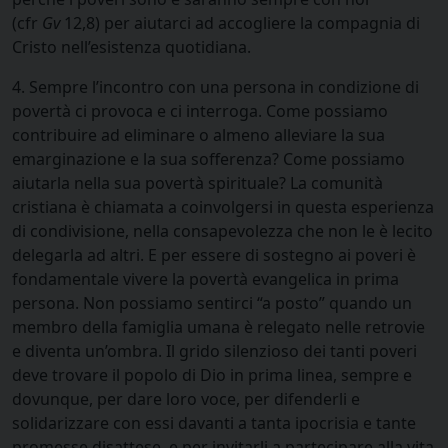
(cfr
Gv
12,8) per aiutarci ad accogliere la compagnia di
Cristo nell’esistenza quotidiana.
4. Sempre l’incontro con una persona in condizione di
povertà ci provoca e ci interroga. Come possiamo
contribuire ad eliminare o almeno alleviare la sua
emarginazione e la sua sofferenza? Come possiamo
aiutarla nella sua povertà spirituale? La comunità
cristiana è chiamata a coinvolgersi in questa esperienza
di condivisione, nella consapevolezza che non le è lecito
delegarla ad altri. E per essere di sostegno ai poveri è
fondamentale vivere la povertà evangelica in prima
persona. Non possiamo sentirci “a posto” quando un
membro della famiglia umana è relegato nelle retrovie
e diventa un’ombra. Il grido silenzioso dei tanti poveri
deve trovare il popolo di Dio in prima linea, sempre e
dovunque, per dare loro voce, per difenderli e
solidarizzare con essi davanti a tanta ipocrisia e tante
promesse disattese, e per invitarli a partecipare alla vita