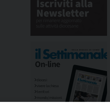
diocesi
vivere la chiesa
territori
mondo/missioni