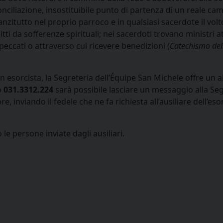
nciliazione, insostituibile punto di partenza di un reale ca
o anzitutto nel proprio parroco e in qualsiasi sacerdote il vol
itti da sofferenze spirituali; nei sacerdoti trovano ministri a
peccati o attraverso cui ricevere benedizioni (
Catechismo del
un esorcista, la Segreteria dell’Équipe San Michele offre un 
o
031.3312.224
sarà possibile lasciare un messaggio alla Seg
, inviando il fedele che ne fa richiesta all’ausiliare dell’eso
le persone inviate dagli ausiliari.