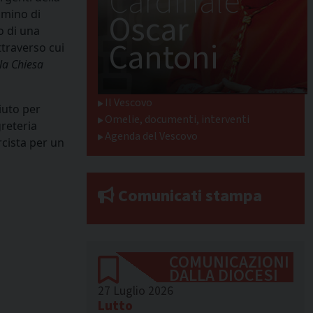
Cardinale
mmino di
Oscar
to di una
Cantoni
ttraverso cui
la Chiesa
Il Vescovo
aiuto per
Omelie, documenti, interventi
reteria
Agenda del Vescovo
rcista per un
Comunicati stampa
COMUNICAZIONI
DALLA DIOCESI
27 Luglio 2026
Lutto