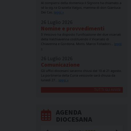
Al compiersi della domenica il Signore ha chiamato a
sé la sig.ra Graziella Valgoi, mamma di don Gianluca
Dei Cas.
leggi »
26 Luglio 2026
Nomine e provvedimenti
Il Vescovo ha disposto l’unificazione dei due vicariati
della Valchiavenna costituendo il Vicariato di
Chiavenna e Gordona. Mons. Marco Folladori…
leggi
»
26 Luglio 2026
Comunicazione
Gli uffici diocesani saranno chiusi dal 10 al 21 agosto.
La portineria della Curia vescovile sarà chiusa da
lunedì 27…
leggi »
TUTTI GLI AVVISI
AGENDA
DIOCESANA