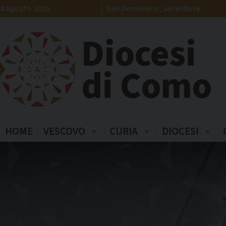
Skip
8 Agosto 2026
San Domenico, sacerdote
to
content
Diocesi
di Como
HOME
VESCOVO
CURIA
DIOCESI