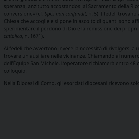
speranza, anzitutto accostandosi al Sacramento della Rico
conversione» (cf.
Spes non confundit
, n. 5). I fedeli trovan
Chiesa che accoglie e si pone in ascolto di quanti sono affl
sperimentare il perdono di Dio e la remissione dei propri 
cattolica
, n. 1671).
Ai fedeli che avvertono invece la necessità di rivolgersi a 
trovare un ausiliare nelle vicinanze. Chiamando al numer
dell’Équipe San Michele. L’operatore richiamerà entro 48 ore
colloquio.
Nella Diocesi di Como, gli esorcisti diocesani ricevono solo 