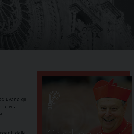
oadiuvano gli
era, vita
tà
orgenti della