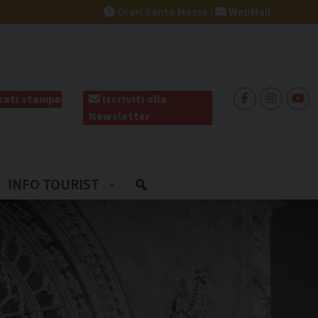
Orari Sante Messe
|
WebMail
ati stampa
Iscriviti alla
Newsletter
INFO TOURIST