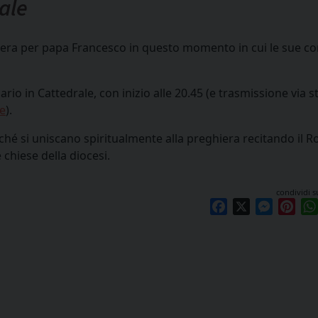
ale
ghiera per papa Francesco in questo momento in cui le sue co
ario in Cattedrale, con inizio alle 20.45 (e trasmissione via 
le
).
finché si uniscano spiritualmente alla preghiera recitando il R
 chiese della diocesi.
condividi s
Facebook
X
Messen
Pint