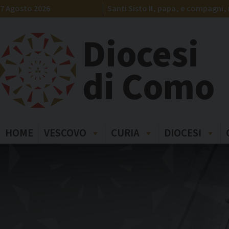
Skip
7 Agosto 2026
Santi Sisto II, papa, e compagni, 
to
content
Diocesi
di Como
HOME
VESCOVO
CURIA
DIOCESI