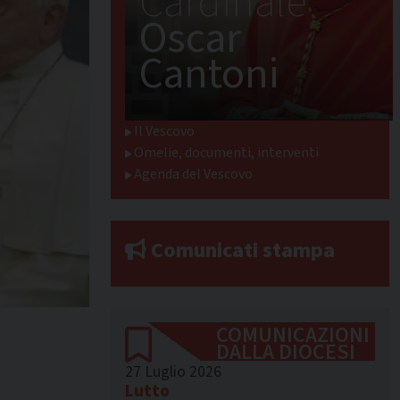
Cardinale
Oscar
Cantoni
Il Vescovo
Omelie, documenti, interventi
Agenda del Vescovo
Comunicati stampa
COMUNICAZIONI
DALLA DIOCESI
27 Luglio 2026
Lutto