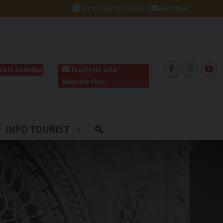
Orari Sante Messe
|
WebMail
ati stampa
Iscriviti alla
Newsletter
INFO TOURIST