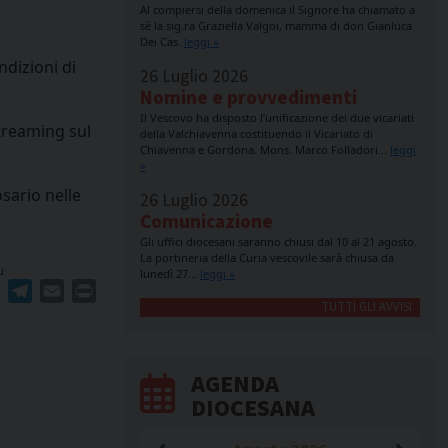
Al compiersi della domenica il Signore ha chiamato a
sé la sig.ra Graziella Valgoi, mamma di don Gianluca
Dei Cas.
leggi »
ndizioni di
26 Luglio 2026
Nomine e provvedimenti
Il Vescovo ha disposto l’unificazione dei due vicariati
streaming sul
della Valchiavenna costituendo il Vicariato di
Chiavenna e Gordona. Mons. Marco Folladori…
leggi
»
osario nelle
26 Luglio 2026
Comunicazione
Gli uffici diocesani saranno chiusi dal 10 al 21 agosto.
La portineria della Curia vescovile sarà chiusa da
u
lunedì 27…
leggi »
ger
erest
WhatsApp
Telegram
Email
Print
TUTTI GLI AVVISI
AGENDA
DIOCESANA