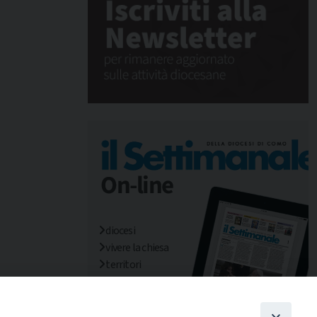
diocesi
vivere la chiesa
territori
mondo/missioni