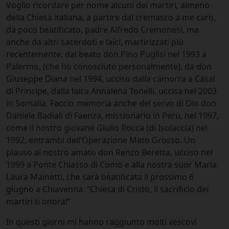
Voglio ricordare per nome alcuni dei martiri, almeno
della Chiesa italiana, a partire dal cremasco a me caro,
da poco beatificato, padre Alfredo Cremonesi, ma
anche da altri sacerdoti e laici, martirizzati più
recentemente: dal beato don Pino Puglisi nel 1993 a
Palermo, (che ho conosciuto personalmente), da don
Giuseppe Diana nel 1994, ucciso dalla camorra a Casal
di Principe, dalla laica Annalena Tonelli, uccisa nel 2003
in Somalia. Faccio memoria anche del servo di Dio don
Daniele Badiali di Faenza, missionario in Perù, nel 1997,
come il nostro giovane Giulio Rocca (di Isolaccia) nel
1992, entrambi dell’Operazione Mato Grosso. Un
plauso al nostro amato don Renzo Beretta, ucciso nel
1999 a Ponte Chiasso di Como e alla nostra suor Maria
Laura Mainetti, che sarà beatificata il prossimo 6
giugno a Chiavenna. “Chiesa di Cristo, il sacrificio dei
martiri ti onora!”
In questi giorni mi hanno raggiunto molti vescovi