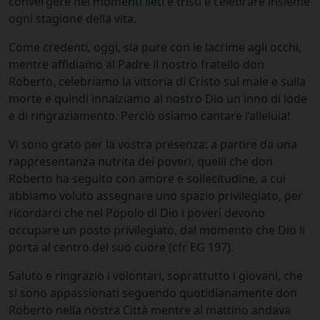
convergere nei momenti lieti e tristi e celebrare insieme
ogni stagione della vita.
Come credenti, oggi, sia pure con le lacrime agli occhi,
mentre affidiamo al Padre il nostro fratello don
Roberto, celebriamo la vittoria di Cristo sul male e sulla
morte e quindi innalziamo al nostro Dio un inno di lode
e di ringraziamento. Perciò osiamo cantare l’alleluia!
Vi sono grato per la vostra presenza: a partire da una
rappresentanza nutrita dei poveri, quelli che don
Roberto ha seguito con amore e sollecitudine, a cui
abbiamo voluto assegnare uno spazio privilegiato, per
ricordarci che nel Popolo di Dio i poveri devono
occupare un posto privilegiato, dal momento che Dio li
porta al centro del suo cuore (cfr EG 197).
Saluto e ringrazio i volontari, soprattutto i giovani, che
si sono appassionati seguendo quotidianamente don
Roberto nella nostra Città mentre al mattino andava