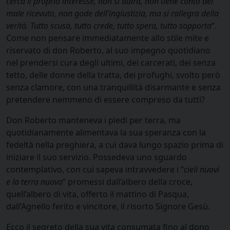
cerca il proprio interesse, non si adira, non tiene conto del
male ricevuto, non gode dell’ingiustizia, ma si rallegra della
verità. Tutto scusa, tutto crede, tutto spera, tutto sopporta
“.
Come non pensare immediatamente allo stile mite e
riservato di don Roberto, al suo impegno quotidiano
nel prendersi cura degli ultimi, dei carcerati, dei senza
tetto, delle donne della tratta, dei profughi, svolto però
senza clamore, con una tranquillità disarmante e senza
pretendere nemmeno di essere compreso da tutti?
Don Roberto manteneva i piedi per terra, ma
quotidianamente alimentava la sua speranza con la
fedeltà nella preghiera, a cui dava lungo spazio prima di
iniziare il suo servizio. Possedeva uno sguardo
contemplativo, con cui sapeva intravvedere i “
cieli nuovi
e la terra nuova
” promessi dall’albero della croce,
quell’albero di vita, offerto il mattino di Pasqua,
dall’Agnello ferito e vincitore, il risorto Signore Gesù.
Ecco il segreto della sua vita consumata fino al dono