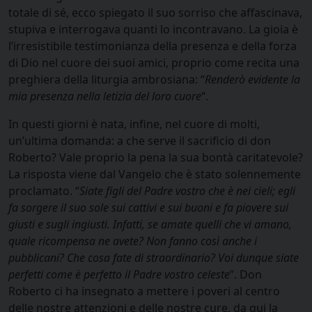
totale di sé, ecco spiegato il suo sorriso che affascinava,
stupiva e interrogava quanti lo incontravano. La gioia è
l’irresistibile testimonianza della presenza e della forza
di Dio nel cuore dei suoi amici, proprio come recita una
preghiera della liturgia ambrosiana: “
Renderò evidente la
mia presenza nella letizia del loro cuore
“.
In questi giorni è nata, infine, nel cuore di molti,
un’ultima domanda: a che serve il sacrificio di don
Roberto? Vale proprio la pena la sua bontà caritatevole?
La risposta viene dal Vangelo che è stato solennemente
proclamato. “
Siate figli del Padre vostro che è nei cieli; egli
fa sorgere il suo sole sui cattivi e sui buoni e fa piovere sui
giusti e sugli ingiusti. Infatti, se amate quelli che vi amano,
quale ricompensa ne avete? Non fanno così anche i
pubblicani? Che cosa fate di straordinario? Voi dunque siate
perfetti come è perfetto il Padre vostro celeste
”. Don
Roberto ci ha insegnato a mettere i poveri al centro
delle nostre attenzioni e delle nostre cure, da qui la