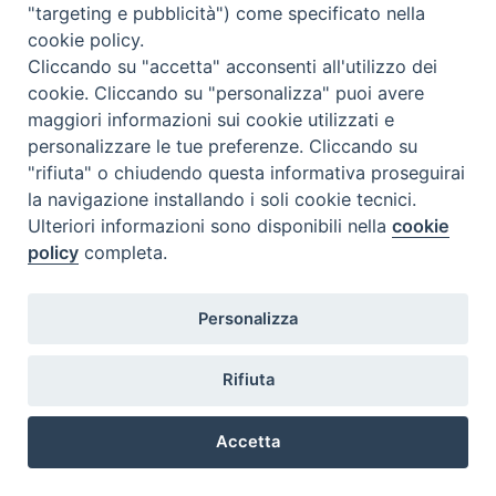
"targeting e pubblicità") come specificato nella
Ricordo don Roberto come un prete felice. Felice di
cookie policy.
amare Gesù servendolo nei poveri, nei profughi, nei
Cliccando su "accetta" acconsenti all'utilizzo dei
senza tetto, nei carcerati, nelle prostitute.
cookie. Cliccando su "personalizza" puoi avere
Nei poveri riconosceva “la carne viva” di Cristo, a cui si
maggiori informazioni sui cookie utilizzati e
era donato attraverso uno speciale ministero che
personalizzare le tue preferenze. Cliccando su
potremmo definire “di carità spicciola”, indirizzato alle
"rifiuta" o chiudendo questa informativa proseguirai
persone singolarmente prese, a cui offriva tempo,
la navigazione installando i soli cookie tecnici.
energie, delicate attenzioni e premure, soprattutto un
Ulteriori informazioni sono disponibili nella
cookie
grande cuore.
policy
completa.
I comaschi, quelli almeno che preferiscono gli occhi alle
orecchie, ossia che riconoscono chi agisce
Personalizza
concretamente, piuttosto di chi lancia proclami vuoti,
nutrivano per lui una garbata ammirazione e non
Rifiuta
hanno mancato di riconoscere in lui un pastore degno
di stima e di affetto. Mi stupiva quando, camminando
Accetta
con lui in città di Como, molti comaschi lo salutavano
con simpatia.
Preferenze Cookie