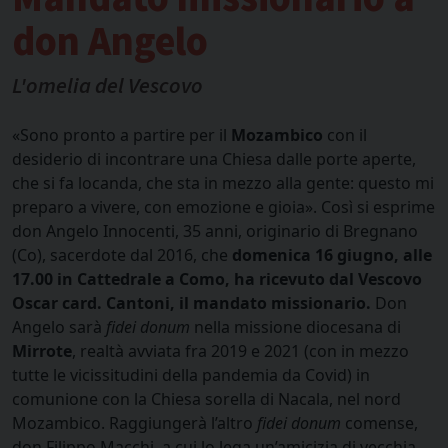
don Angelo
L'omelia del Vescovo
«Sono pronto a partire per il
Mozambico
con il
desiderio di incontrare una Chiesa dalle porte aperte,
che si fa locanda, che sta in mezzo alla gente: questo mi
preparo a vivere, con emozione e gioia». Così si esprime
don Angelo Innocenti, 35 anni, originario di Bregnano
(Co), sacerdote dal 2016, che
domenica 16 giugno, alle
17.00 in Cattedrale a Como, ha ricevuto dal Vescovo
Oscar card. Cantoni, il mandato missionario.
Don
Angelo sarà
fidei donum
nella missione diocesana di
Mirrote
, realtà avviata fra 2019 e 2021 (con in mezzo
tutte le vicissitudini della pandemia da Covid) in
comunione con la Chiesa sorella di Nacala, nel nord
Mozambico. Raggiungerà l’altro
fidei donum
comense,
don Filippo Macchi, a cui lo lega un’amicizia di vecchia