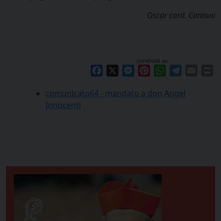
Oscar card. Cantoni
condividi su
Facebook
X
Messenger
Pinterest
WhatsApp
Telegram
Email
Pr
comunicato64 - mandato a don Angel
Innocenti