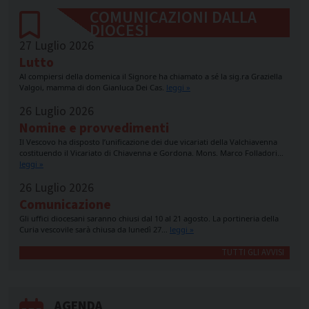
COMUNICAZIONI DALLA
DIOCESI
27 Luglio 2026
Lutto
Al compiersi della domenica il Signore ha chiamato a sé la sig.ra Graziella
Valgoi, mamma di don Gianluca Dei Cas.
leggi »
26 Luglio 2026
Nomine e provvedimenti
Il Vescovo ha disposto l’unificazione dei due vicariati della Valchiavenna
costituendo il Vicariato di Chiavenna e Gordona. Mons. Marco Folladori…
leggi »
26 Luglio 2026
Comunicazione
Gli uffici diocesani saranno chiusi dal 10 al 21 agosto. La portineria della
Curia vescovile sarà chiusa da lunedì 27…
leggi »
TUTTI GLI AVVISI
AGENDA