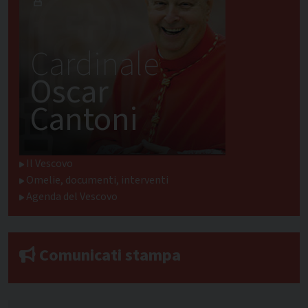
Cardinale
Oscar
Cantoni
Il Vescovo
Omelie, documenti, interventi
Agenda del Vescovo
Comunicati stampa