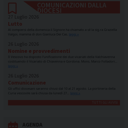
COMUNICAZIONI DALLA
DIOCESI
27 Luglio 2026
Lutto
Al compiersi della domenica il Signore ha chiamato a sé la sig.ra Graziella
Valgoi, mamma di don Gianluca Dei Cas.
leggi »
26 Luglio 2026
Nomine e provvedimenti
Il Vescovo ha disposto l’unificazione dei due vicariati della Valchiavenna
costituendo il Vicariato di Chiavenna e Gordona. Mons. Marco Folladori…
leggi »
26 Luglio 2026
Comunicazione
Gli uffici diocesani saranno chiusi dal 10 al 21 agosto. La portineria della
Curia vescovile sarà chiusa da lunedì 27…
leggi »
TUTTI GLI AVVISI
AGENDA