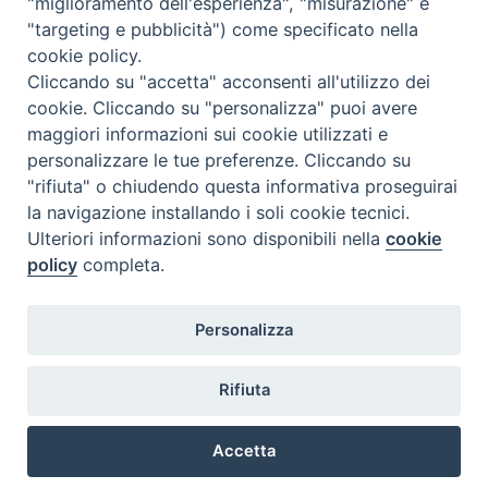
"miglioramento dell'esperienza", "misurazione" e
"targeting e pubblicità") come specificato nella
Diocesi
cookie policy.
Cliccando su "accetta" acconsenti all'utilizzo dei
di Como
cookie. Cliccando su "personalizza" puoi avere
maggiori informazioni sui cookie utilizzati e
personalizzare le tue preferenze. Cliccando su
"rifiuta" o chiudendo questa informativa proseguirai
Diocesi di Como | piazza Grimoldi, 5
la navigazione installando i soli cookie tecnici.
Ulteriori informazioni sono disponibili nella
cookie
Riproduzione solo con permesso.
policy
completa.
Tutti i diritti sono riservati.
Privacy-Disclaimer
Personalizza
Iscriviti alla Newsletter
Rifiuta
Accetta