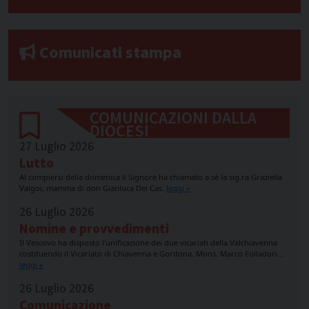
Comunicati stampa
COMUNICAZIONI DALLA
DIOCESI
27 Luglio 2026
Lutto
Al compiersi della domenica il Signore ha chiamato a sé la sig.ra Graziella
Valgoi, mamma di don Gianluca Dei Cas.
leggi »
26 Luglio 2026
Nomine e provvedimenti
Il Vescovo ha disposto l’unificazione dei due vicariati della Valchiavenna
costituendo il Vicariato di Chiavenna e Gordona. Mons. Marco Folladori…
leggi »
26 Luglio 2026
Comunicazione