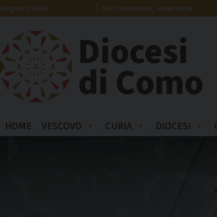
Skip
8 Agosto 2026
San Domenico, sacerdote
to
content
Diocesi
di Como
HOME
VESCOVO
CURIA
DIOCESI