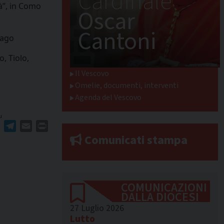
Cardinale
à”, in Como
Oscar
Cantoni
nago
, Tiolo,
Il Vescovo
Omelie, documenti, interventi
Agenda del Vescovo
u
ger
erest
WhatsApp
Telegram
Email
Print
Comunicati stampa
COMUNICAZIONI
DALLA DIOCESI
27 Luglio 2026
Lutto