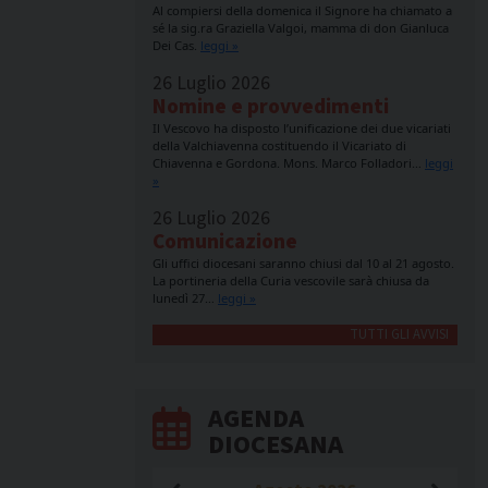
Al compiersi della domenica il Signore ha chiamato a
sé la sig.ra Graziella Valgoi, mamma di don Gianluca
Dei Cas.
leggi »
26 Luglio 2026
Nomine e provvedimenti
Il Vescovo ha disposto l’unificazione dei due vicariati
della Valchiavenna costituendo il Vicariato di
Chiavenna e Gordona. Mons. Marco Folladori…
leggi
»
26 Luglio 2026
Comunicazione
Gli uffici diocesani saranno chiusi dal 10 al 21 agosto.
La portineria della Curia vescovile sarà chiusa da
lunedì 27…
leggi »
TUTTI GLI AVVISI
AGENDA
DIOCESANA