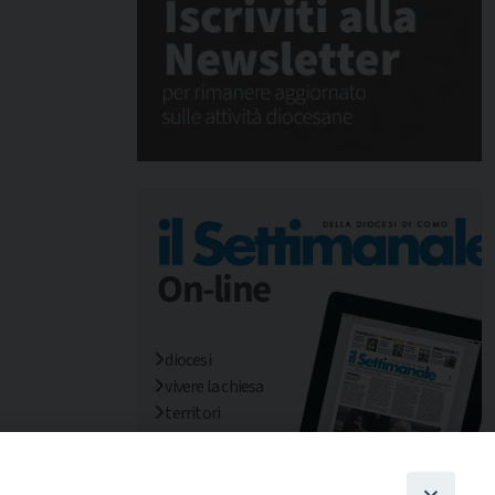
diocesi
vivere la chiesa
territori
mondo/missioni