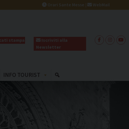
Orari Sante Messe
|
WebMail
ati stampa
Iscriviti alla
Newsletter
INFO TOURIST