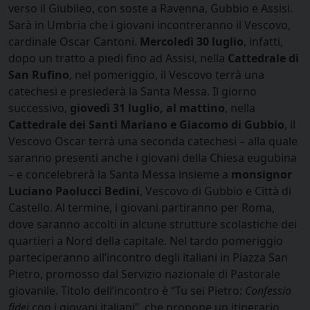
verso il Giubileo, con soste a Ravenna, Gubbio e Assisi.
Sarà in Umbria che i giovani incontreranno il Vescovo,
cardinale Oscar Cantoni.
Mercoledì 30 luglio
, infatti,
dopo un tratto a piedi fino ad Assisi, nella
Cattedrale di
San Rufino
, nel pomeriggio, il Vescovo terrà una
catechesi e presiederà la Santa Messa. Il giorno
successivo,
giovedì 31 luglio, al mattino
, nella
Cattedrale dei Santi Mariano e Giacomo di Gubbio
, il
Vescovo Oscar terrà una seconda catechesi – alla quale
saranno presenti anche i giovani della Chiesa eugubina
– e concelebrerà la Santa Messa insieme a
monsignor
Luciano Paolucci Bedini
, Vescovo di Gubbio e Città di
Castello. Al termine, i giovani partiranno per Roma,
dove saranno accolti in alcune strutture scolastiche dei
quartieri a Nord della capitale. Nel tardo pomeriggio
parteciperanno all’incontro degli italiani in Piazza San
Pietro, promosso dal Servizio nazionale di Pastorale
giovanile. Titolo dell’incontro è “Tu sei Pietro:
Confessio
fidei
con i giovani italiani”, che propone un itinerario