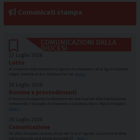
Comunicati stampa
COMUNICAZIONI DALLA
DIOCESI
27 Luglio 2026
Lutto
Al compiersi della domenica il Signore ha chiamato a sé la sig.ra Graziella
Valgoi, mamma di don Gianluca Dei Cas.
leggi »
26 Luglio 2026
Nomine e provvedimenti
Il Vescovo ha disposto l’unificazione dei due vicariati della Valchiavenna
costituendo il Vicariato di Chiavenna e Gordona. Mons. Marco Folladori…
leggi »
26 Luglio 2026
Comunicazione
Gli uffici diocesani saranno chiusi dal 10 al 21 agosto. La portineria della
Curia vescovile sarà chiusa da lunedì 27…
leggi »