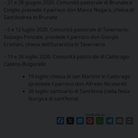
– 21 e 28 giugno 2020. Comunità pastorale di Brunate e
Civiglio presiede il parroco don Marco Nogara, chiesa di
Sant’Andrea in Brunate
– 5 e 12 luglio 2020. Comunità pastorale di Tavernerio-
Solzago-Ponzate, presiede il parroco don Giorgio
Cristiani, chiesa dell’Eucaristia in Tavernerio
– 19 e 26 luglio 2020. Comunità pastorale di Cadorago-
Caslino-Bulgorello
19 luglio: chiesa di san Martino in Cadorago
(presiede il parroco don Alfredo Nicolardi)
26 luglio: santuario di Sant’Anna (nella festa
liturgica di sant’Anna)
condividi su
Facebook
X
Messenger
Pinterest
WhatsApp
Telegram
Email
Pr