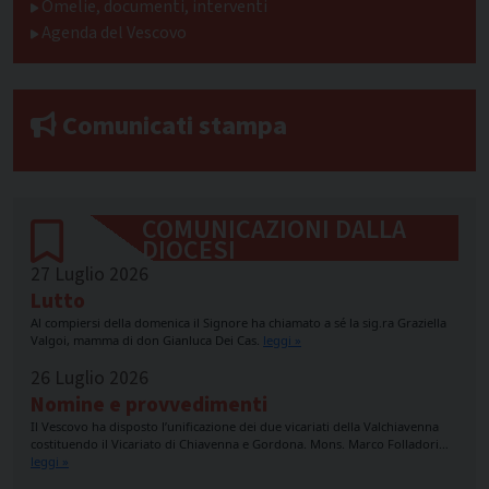
Omelie, documenti, interventi
Agenda del Vescovo
Comunicati stampa
COMUNICAZIONI DALLA
DIOCESI
27 Luglio 2026
Lutto
Al compiersi della domenica il Signore ha chiamato a sé la sig.ra Graziella
Valgoi, mamma di don Gianluca Dei Cas.
leggi »
26 Luglio 2026
Nomine e provvedimenti
Il Vescovo ha disposto l’unificazione dei due vicariati della Valchiavenna
costituendo il Vicariato di Chiavenna e Gordona. Mons. Marco Folladori…
leggi »