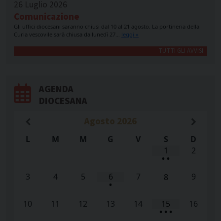
26 Luglio 2026
Comunicazione
Gli uffici diocesani saranno chiusi dal 10 al 21 agosto. La portineria della
Curia vescovile sarà chiusa da lunedì 27…
leggi »
TUTTI GLI AVVISI
AGENDA
DIOCESANA
Agosto
2026
L
M
M
G
V
S
D
1
2
•
•
3
4
5
6
7
9
8
•
10
11
12
13
14
15
16
•
•
•