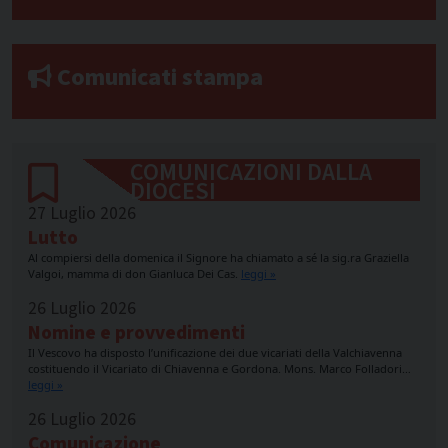
Comunicati stampa
COMUNICAZIONI DALLA
DIOCESI
27 Luglio 2026
Lutto
Al compiersi della domenica il Signore ha chiamato a sé la sig.ra Graziella
Valgoi, mamma di don Gianluca Dei Cas.
leggi »
26 Luglio 2026
Nomine e provvedimenti
Il Vescovo ha disposto l’unificazione dei due vicariati della Valchiavenna
costituendo il Vicariato di Chiavenna e Gordona. Mons. Marco Folladori…
leggi »
26 Luglio 2026
Comunicazione