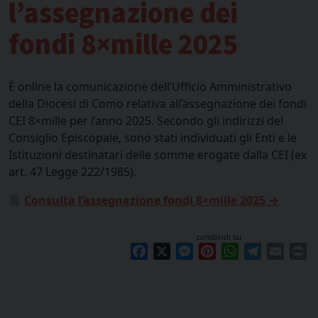
l’assegnazione dei
fondi 8×mille 2025
È online la comunicazione dell’Ufficio Amministrativo
della Diocesi di Como relativa all’assegnazione dei fondi
CEI 8×mille per l’anno 2025. Secondo gli indirizzi del
Consiglio Episcopale, sono stati individuati gli Enti e le
Istituzioni destinatari delle somme erogate dalla CEI (ex
art. 47 Legge 222/1985).
Consulta l’assegnazione fondi 8×mille 2025 →
condividi su
Facebook
X
Messenger
Pinterest
WhatsApp
Telegram
Email
Pr