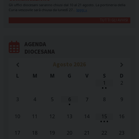
Gli uffici diocesani saranno chiusi dal 10 al 21 agosto. La portineria della
Curia vescovile sarà chiusa da lunedì 27…
leggi »
TUTTI GLI AVVISI
AGENDA
DIOCESANA
Agosto
2026
L
M
M
G
V
S
D
1
2
•
•
3
4
5
6
8
9
7
•
10
11
12
13
14
15
16
•
•
•
17
18
19
20
21
22
23