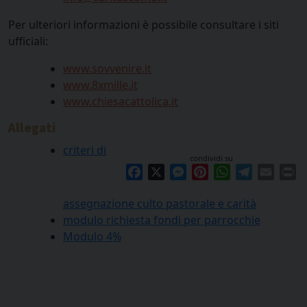
Per ulteriori informazioni è possibile consultare i siti
ufficiali:
www.sovvenire.it
www.8xmille.it
www.chiesacattolica.it
Allegati
criteri di
condividi su
Facebook
X
Messenger
Pinterest
WhatsApp
Telegram
Email
Pr
assegnazione culto pastorale e carità
modulo richiesta fondi per parrocchie
Modulo 4%