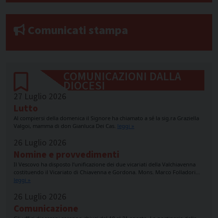
Comunicati stampa
COMUNICAZIONI DALLA
DIOCESI
27 Luglio 2026
Lutto
Al compiersi della domenica il Signore ha chiamato a sé la sig.ra Graziella
Valgoi, mamma di don Gianluca Dei Cas.
leggi »
26 Luglio 2026
Nomine e provvedimenti
Il Vescovo ha disposto l’unificazione dei due vicariati della Valchiavenna
costituendo il Vicariato di Chiavenna e Gordona. Mons. Marco Folladori…
leggi »
26 Luglio 2026
Comunicazione