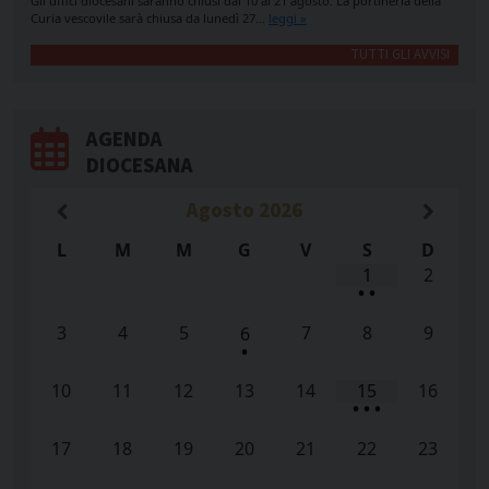
Gli uffici diocesani saranno chiusi dal 10 al 21 agosto. La portineria della
Curia vescovile sarà chiusa da lunedì 27…
leggi »
TUTTI GLI AVVISI
AGENDA
DIOCESANA
Agosto
2026
L
M
M
G
V
S
D
1
2
•
•
3
4
5
7
8
9
6
•
10
11
12
13
14
15
16
•
•
•
17
18
19
20
21
22
23