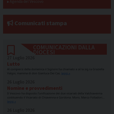
Agenda del Vescovo
Comunicati stampa
COMUNICAZIONI DALLA
DIOCESI
27 Luglio 2026
Lutto
Al compiersi della domenica il Signore ha chiamato a sé la sig.ra Graziella
Valgoi, mamma di don Gianluca Dei Cas.
leggi »
26 Luglio 2026
Nomine e provvedimenti
Il Vescovo ha disposto l’unificazione dei due vicariati della Valchiavenna
costituendo il Vicariato di Chiavenna e Gordona. Mons. Marco Folladori…
leggi »
26 Luglio 2026