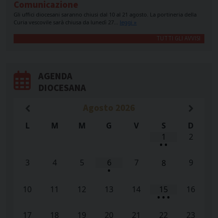
Comunicazione
Gli uffici diocesani saranno chiusi dal 10 al 21 agosto. La portineria della
Curia vescovile sarà chiusa da lunedì 27…
leggi »
TUTTI GLI AVVISI
AGENDA
DIOCESANA
Agosto
2026
L
M
M
G
V
S
D
1
2
•
•
3
4
5
6
7
9
8
•
10
11
12
13
14
15
16
•
•
•
17
18
19
20
21
22
23