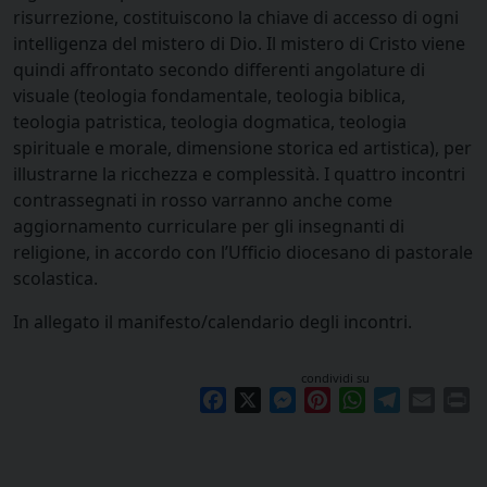
risurrezione, costituiscono la chiave di accesso di ogni
intelligenza del mistero di Dio. Il mistero di Cristo viene
quindi affrontato secondo differenti angolature di
visuale (teologia fondamentale, teologia biblica,
teologia patristica, teologia dogmatica, teologia
spirituale e morale, dimensione storica ed artistica), per
illustrarne la ricchezza e complessità. I quattro incontri
contrassegnati in rosso varranno anche come
aggiornamento curriculare per gli insegnanti di
religione, in accordo con l’Ufficio diocesano di pastorale
scolastica.
In allegato il manifesto/calendario degli incontri.
condividi su
Facebook
X
Messenger
Pinterest
WhatsApp
Telegram
Email
Pr