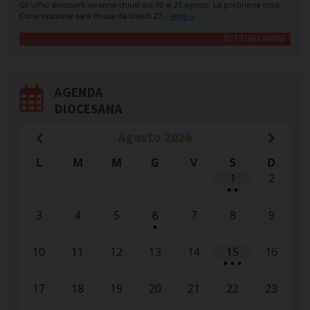
Gli uffici diocesani saranno chiusi dal 10 al 21 agosto. La portineria della
Curia vescovile sarà chiusa da lunedì 27…
leggi »
TUTTI GLI AVVISI
AGENDA
DIOCESANA
Agosto
2026
L
M
M
G
V
S
D
1
2
•
•
3
4
5
7
8
9
6
•
10
11
12
13
14
15
16
•
•
•
17
18
19
20
21
22
23