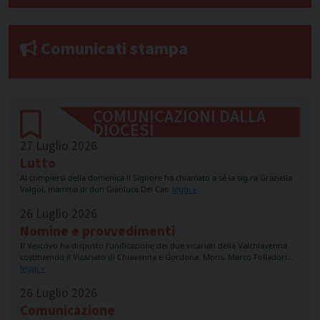
Comunicati stampa
COMUNICAZIONI DALLA
DIOCESI
27 Luglio 2026
Lutto
Al compiersi della domenica il Signore ha chiamato a sé la sig.ra Graziella
Valgoi, mamma di don Gianluca Dei Cas.
leggi »
26 Luglio 2026
Nomine e provvedimenti
Il Vescovo ha disposto l’unificazione dei due vicariati della Valchiavenna
costituendo il Vicariato di Chiavenna e Gordona. Mons. Marco Folladori…
leggi »
26 Luglio 2026
Comunicazione