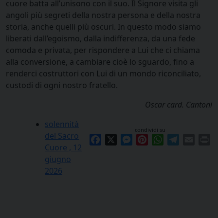
cuore batta all’unisono con il suo. Il Signore visita gli
angoli più segreti della nostra persona e della nostra
storia, anche quelli più oscuri. In questo modo siamo
liberati dall’egoismo, dalla indifferenza, da una fede
comoda e privata, per rispondere a Lui che ci chiama
alla conversione, a cambiare cioè lo sguardo, fino a
renderci costruttori con Lui di un mondo riconciliato,
custodi di ogni nostro fratello.
Oscar card. Cantoni
solennità
condividi su
del Sacro
Facebook
X
Messenger
Pinterest
WhatsApp
Telegram
Email
Pr
Cuore , 12
giugno
2026