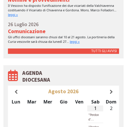
Nomine e provvedimenti
Il Vescovo ha disposto l’unificazione dei due vicariati della Valchiavenna
costituendo il Vicariato di Chiavenna e Gordona. Mons. Marco Folladori…
leggi »
26 Luglio 2026
Comunicazione
Gli uffici diocesani saranno chiusi dal 10 al 21 agosto. La portineria della
Curia vescovile sarà chiusa da lunedì 27…
leggi »
TUTTI GLI AVVISI
AGENDA
DIOCESANA
Agosto
2026
Lun
Mar
Mer
Gio
Ven
Sab
Dom
1
2
"Perdon
d'…