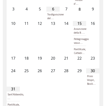
"Perdon
d'…
3
4
5
6
7
9
8
Trasfigurazione
del …
10
11
12
13
14
15
16
Assunzione
della B. …
Pellegrinaggio
vocaz…
Pontificale,
Cattedr…
17
18
19
20
21
22
23
24
25
26
27
28
29
30
Primi
Vespri,
Basili…
31
Sant'Abbondio,
…
Pontificale,