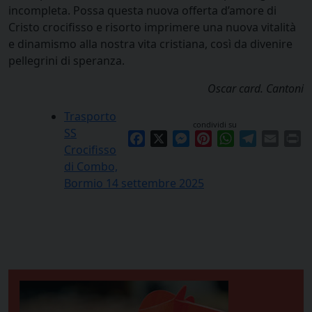
incompleta. Possa questa nuova offerta d’amore di
Cristo crocifisso e risorto imprimere una nuova vitalità
e dinamismo alla nostra vita cristiana, così da divenire
pellegrini di speranza.
Oscar card. Cantoni
Trasporto
condividi su
SS
Facebook
X
Messenger
Pinterest
WhatsApp
Telegram
Email
Pr
Crocifisso
di Combo,
Bormio 14 settembre 2025