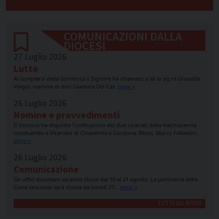
COMUNICAZIONI DALLA
DIOCESI
27 Luglio 2026
Lutto
Al compiersi della domenica il Signore ha chiamato a sé la sig.ra Graziella
Valgoi, mamma di don Gianluca Dei Cas.
leggi »
26 Luglio 2026
Nomine e provvedimenti
Il Vescovo ha disposto l’unificazione dei due vicariati della Valchiavenna
costituendo il Vicariato di Chiavenna e Gordona. Mons. Marco Folladori…
leggi »
26 Luglio 2026
Comunicazione
Gli uffici diocesani saranno chiusi dal 10 al 21 agosto. La portineria della
Curia vescovile sarà chiusa da lunedì 27…
leggi »
TUTTI GLI AVVISI