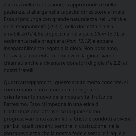
esercita nella tribolazione, si approfondisce nella
pazienza, si allarga nella capacità di resistere al male.
Essa si prolunga con grande naturalezza nell’umiltà e
nella magnanimità (
Ef 4,2
), nella dolcezza e nella
amabilità (
Fil 4,5
), si specchia nella pace (
Rom 15,3
), si
sedimenta nella preghiera (
Rom 12,12
) e appare
inseparabilmente legata alla gioia. Non possiamo,
tuttavia, accontentarci di ricevere la gioia: siamo
chiamati anche a diventare donatori di gioia (
Fil 2,2
) ai
nostri fratelli.
Questi atteggiamenti, queste scelte molto concrete, ci
confermano in un cammino che segna un
orientamento nuovo della nostra vita, frutto del
Battesimo. Esso ci impegna in una etica di
trasformazione, attraverso la quale siamo
progressivamente assimilati a Cristo e condotti a vivere
per Lui, quali credenti sempre in costruzione. nella
consapevolezza che la nostra fede è sempre fragile e