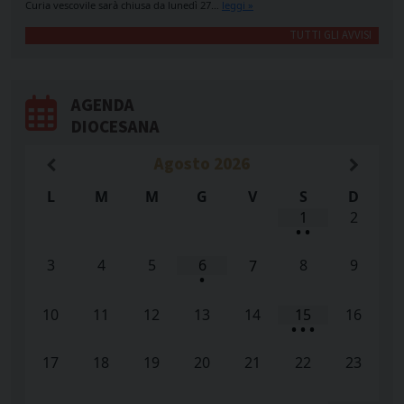
Curia vescovile sarà chiusa da lunedì 27…
leggi »
TUTTI GLI AVVISI
AGENDA
DIOCESANA
Agosto
2026
L
M
M
G
V
S
D
1
2
•
•
3
4
5
6
8
9
7
•
10
11
12
13
14
15
16
•
•
•
17
18
19
20
21
22
23