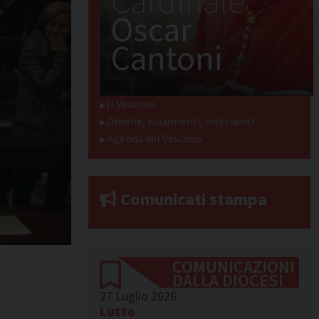
Cardinale
Oscar
Cantoni
Il Vescovo
Omelie, documenti, interventi
Agenda del Vescovo
Comunicati stampa
COMUNICAZIONI
DALLA DIOCESI
27 Luglio 2026
Lutto