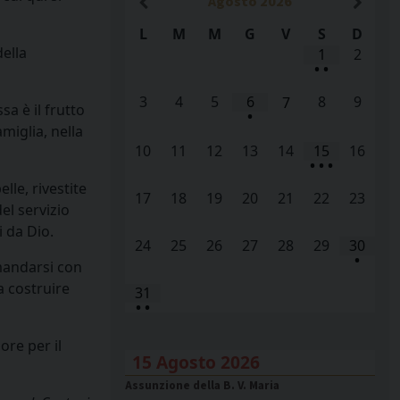
Agosto
2026
L
M
M
G
V
S
D
della
1
2
•
•
3
4
5
6
8
9
7
sa è il frutto
•
miglia, nella
10
11
12
13
14
15
16
•
•
•
lle, rivestite
17
18
19
20
21
22
23
el servizio
i da Dio.
24
25
26
27
28
29
30
•
omandarsi con
a costruire
31
•
•
ore per il
15 Agosto 2026
Assunzione della B. V. Maria