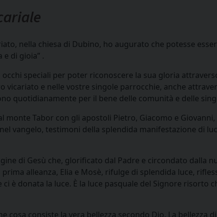
cariale
cariato, nella chiesa di Dubino, ho augurato che potesse esser
e di gioia” .
occhi speciali per poter riconoscere la sua gloria attraver
ro vicariato e nelle vostre singole parrocchie, anche attrav
endono quotidianamente per il bene delle comunità e delle sin
 al monte Tabor con gli apostoli Pietro, Giacomo e Giovanni,
 vangelo, testimoni della splendida manifestazione di luce
agine di Gesù che, glorificato dal Padre e circondato dalla 
 prima alleanza, Elia e Mosè, rifulge di splendida luce, rifles
 ci è donata la luce. È la luce pasquale del Signore risorto 
e cosa consiste la vera bellezza secondo Dio. La bellezza di 