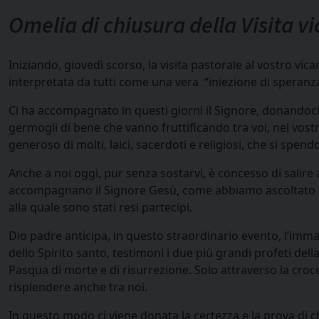
Omelia di chiusura della Visita vi
Iniziando, giovedì scorso, la visita pastorale al vostro vi
interpretata da tutti come una vera “iniezione di speranza 
Ci ha accompagnato in questi giorni il Signore, donandoci 
germogli di bene che vanno fruttificando tra voi, nel vost
generoso di molti, laici, sacerdoti e religiosi, che si sp
Anche a noi oggi, pur senza sostarvi, è concesso di salire
accompagnano il Signore Gesù, come abbiamo ascoltato nel
alla quale sono stati resi partecipi.
Dio padre anticipa, in questo straordinario evento, l’imm
dello Spirito santo, testimoni i due più grandi profeti della
Pasqua di morte e di risurrezione. Solo attraverso la croce
risplendere anche tra noi.
In questo modo ci viene donata la certezza e la prova di ch