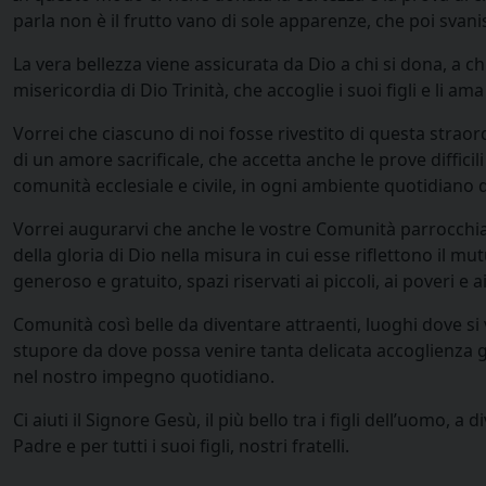
parla non è il frutto vano di sole apparenze, che poi svan
La vera bellezza viene assicurata da Dio a chi si dona, a ch
misericordia di Dio Trinità, che accoglie i suoi figli e li am
Vorrei che ciascuno di noi fosse rivestito di questa straord
di un amore sacrificale, che accetta anche le prove difficil
comunità ecclesiale e civile, in ogni ambiente quotidiano di
Vorrei augurarvi che anche le vostre Comunità parrocchiali,
della gloria di Dio nella misura in cui esse riflettono il mu
generoso e gratuito, spazi riservati ai piccoli, ai poveri e a
Comunità così belle da diventare attraenti, luoghi dove si
stupore da dove possa venire tanta delicata accoglienza g
nel nostro impegno quotidiano.
Ci aiuti il Signore Gesù, il più bello tra i figli dell’uomo,
Padre e per tutti i suoi figli, nostri fratelli.