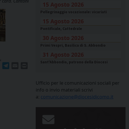
 card. Cantoni
15 Agosto 2026
Pellegrinaggio vocazionale: vicariati
15 Agosto 2026
Pontificale, Cattedrale
30 Agosto 2026
Primi Vespri, Basilica di S. Abbondio
31 Agosto 2026
u
Sant'Abbondio, patrono della Diocesi
ger
erest
WhatsApp
Telegram
Email
Print
Ufficio per le comunicazioni sociali per
info o invio materiali scrivi
a:
comunicazione@diocesidicomo.it