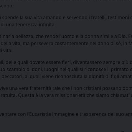
iscono.
i spende la sua vita amando e servendo i fratelli, testimoni 
a di una tenerezza infinita.
inaria bellezza, che rende l’uomo e la donna simile a Dio. Es
i della vita, ma persevera costantemente nel dono di sé, in fa
 vita.
 delle quali dovete essere fieri, diventassero sempre più be
tuo scambio di doni, luoghi nei quali si riconosce il primato d
i peccatori, ai quali viene riconosciuta la dignità di figli amat
 vive una vera fraternità tale che i non cristiani possano d
ratuita. Questa è la vera missionarietà che siamo chiamati 
 a diventare con l’Eucaristia immagine e trasparenza del suo am