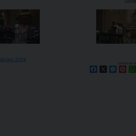
Oscar
ebbraio 2024
condividi s
Facebook
X
Messen
Pint