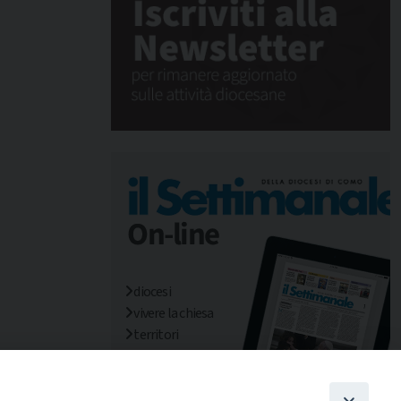
diocesi
vivere la chiesa
territori
mondo/missioni