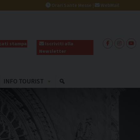
Orari Sante Messe
|
WebMail
ati stampa
Iscriviti alla
Newsletter
INFO TOURIST