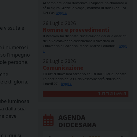
Al compiersi della domenica il Signore ha chiamato a
sé la sig.ra Graziella Valgoi, mamma di don Gianluca
Dei Cas.
leggi »
26 Luglio 2026
e vissuta e
Nomine e provvedimenti
Il Vescovo ha disposto l’unificazione dei due vicariati
della Valchiavenna costituendo il Vicariato di
Chiavenna e Gordona. Mons. Marco Folladori…
leggi
so i numerosi
»
erso l’impegno
26 Luglio 2026
gole persone.
Comunicazione
 che
Gli uffici diocesani saranno chiusi dal 10 al 21 agosto.
La portineria della Curia vescovile sarà chiusa da
 e di gloria,
lunedì 27…
leggi »
TUTTI GLI AVVISI
nube luminosa
sa dalla sua
AGENDA
che deve
DIOCESANA
cui qui si