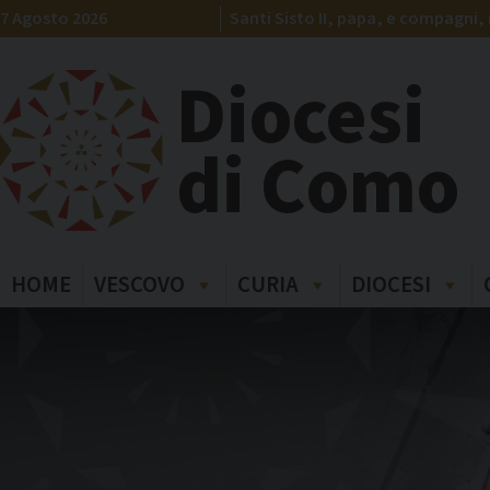
Skip
7 Agosto 2026
Santi Sisto II, papa, e compagni, 
to
content
Diocesi
di Como
HOME
VESCOVO
CURIA
DIOCESI