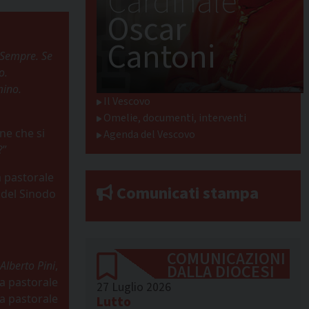
Cardinale
Oscar
Cantoni
 Sempre. Se
o.
mino.
Il Vescovo
Omelie, documenti, interventi
ne che si
Agenda del Vescovo
?”
a pastorale
Comunicati stampa
e del Sinodo
COMUNICAZIONI
Alberto Pini
,
DALLA DIOCESI
la pastorale
27 Luglio 2026
ta pastorale
Lutto