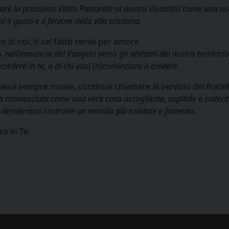
are la prossima Visita Pastorale al nostro Vicariato come una o
l gusto e il fervore della vita cristiana.
 di noi, ti sei fatto servo per amore.
co, nell’annuncio del Vangelo verso gli abitanti del nostro territori
credere in te, o di chi vuol (ri)cominciare a credere.
iesa sempre nuove, continue chiamate al servizio dei fratell
a riconosciuta come una vera casa accogliente, ospitale e sollecit
e desiderano costruire un mondo più solidale e fraterno.
ro in Te.