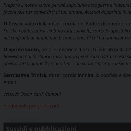
Prepara il nostro cuore perché sappiamo accogliere e interpret
favorevole per convertirci al tuo amore. Accendi dapprima in noi i
O Cristo,
volto della misericordia del Padre, divenendo uno
Fa’ che i battezzati si sentano tutti coinvolti, con zelo apostoli
nei confronti di quanti non ti conoscono, di chi ha rinunciato a 
O Spirito Santo,
amore misericordioso, tu susciti nella Ch
Ravviva in noi lo slancio missionario perché la nostra Chiesa si
poveri, verso quanti “cercano Dio” con cuore sincero, e insiem
Santissima Trinità,
misericordia infinita, io confido e spe
Amen.
vescovo Oscar card. Cantoni
Pieghevole preghiera pdf
Sussidi e pubblicazioni