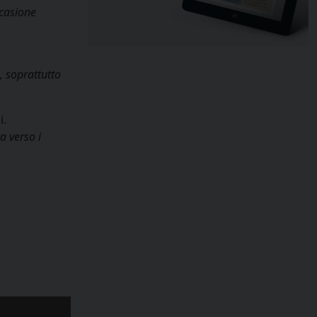
ccasione
o, soprattutto
i.
a verso i