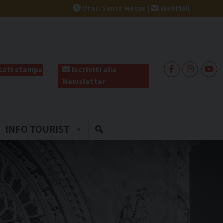
Orari Sante Messe
|
WebMail
ati stampa
Iscriviti alla
Newsletter
INFO TOURIST