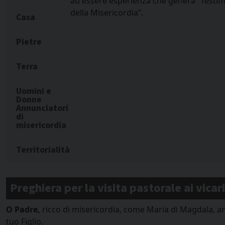
ad essere esperienza che genera “Testim
della Misericordia”.
Casa
Pietre
Terra
Uomini e
Donne
Annunciatori
di
misericordia
Territorialità
Preghiera per la visita pastorale ai vicari
O Padre,
ricco di misericordia, come Maria di Magdala, anch
tuo Figlio.