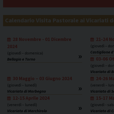
Calendario Visita Pastorale ai Vicariati d
28 Novembre - 01 Dicembre
21-24 N
2024
(giovedì – do
Castiglione d'
(giovedì – domenica)
03-06 O
Bellagio e Torno
(giovedì – do
Vicariato di 
30 Maggio – 03 Giugno 2024
24-26 M
(giovedì – lunedì)
(venerdì – lun
Vicariato di Morbegno
Vicariato di 
12-15 Aprile 2024
15-17 M
(venerdì – lunedì)
(giovedì - sa
Vicariato di Marchirolo
Vicariato di