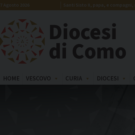
Skip
7 Agosto 2026
Santi Sisto II, papa, e compagni, 
to
content
Diocesi
di Como
HOME
VESCOVO
CURIA
DIOCESI