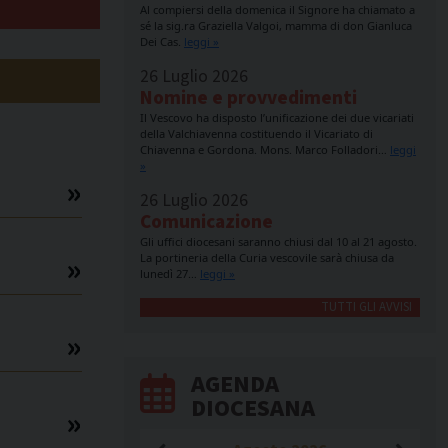
Al compiersi della domenica il Signore ha chiamato a
sé la sig.ra Graziella Valgoi, mamma di don Gianluca
Dei Cas.
leggi »
26 Luglio 2026
Nomine e provvedimenti
Il Vescovo ha disposto l’unificazione dei due vicariati
della Valchiavenna costituendo il Vicariato di
Chiavenna e Gordona. Mons. Marco Folladori…
leggi
»
26 Luglio 2026
Comunicazione
Gli uffici diocesani saranno chiusi dal 10 al 21 agosto.
La portineria della Curia vescovile sarà chiusa da
lunedì 27…
leggi »
TUTTI GLI AVVISI
AGENDA
DIOCESANA