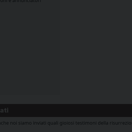
oni e annunciatori
ati
e noi siamo inviati quali gioiosi testimoni della risurrezion