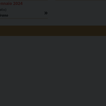
ennaio 2024
bato)
Tirano