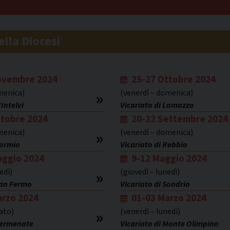
ella Diocesi
ovembre 2024
25-27 Ottobre 2024
menica)
(venerdì – domenica)
Intelvi
Vicariato di Lomazzo
ttobre 2024
20-22 Settembre 2024
menica)
(venerdì – domenica)
Bormio
Vicariato di Rebbio
aggio 2024
9-12 Maggio 2024
edì)
(giovedì – lunedì)
San Fermo
Vicariato di Sondrio
arzo 2024
01-03 Marzo 2024
bato)
(venerdì – lunedì)
 Cermenate
Vicariato di Monte Olimpino