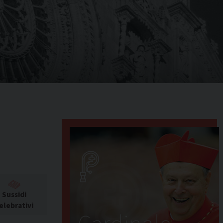
Sussidi
elebrativi