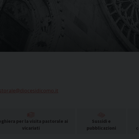
astorale@diocesidicomo.it
ghiera per la visita pastorale ai
Sussidi e
vicariati
pubblicazioni
c