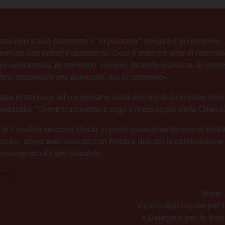
iano non si può trasmettere “in poltrona”: sempre è in cammino.
cammino non potrai trasmetterlo. Gesù è stato tre anni in cammin
se sulla strada. In cammino, sempre, facendo qualcosa. In cam
niare, rispondere alle domande, ma in cammino»
.
apa Francesco ad un giovane della diocesi di Grenoble-Vien
chiedendo: “Come trasmettere oggi il messaggio della Chiesa
e il nostro vescovo Oscar si pone nuovamente con la Visit
diocesi, dopo aver vissuto con l’intera diocesi la celebrazion
 consegnato il
Liber Sinodalis
.
e...
Mons. 
Vicario episcopale per 
e Delegato per la Visi