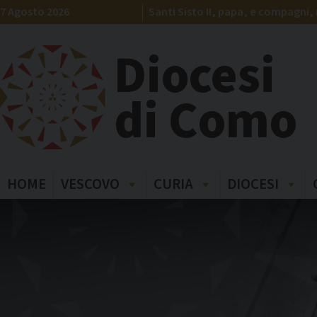
Skip
7 Agosto 2026
Santi Sisto II, papa, e compagni, 
to
content
Diocesi
di Como
HOME
VESCOVO
CURIA
DIOCESI