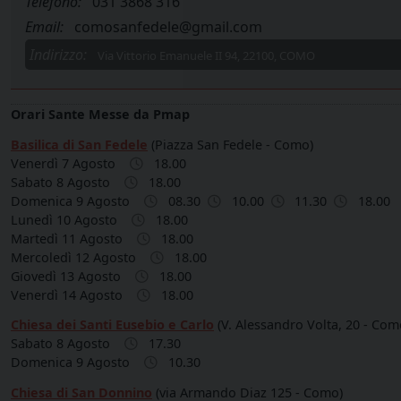
Telefono:
031 3868 316
Email:
comosanfedele@gmail.com
Indirizzo:
Via Vittorio Emanuele II 94, 22100, COMO
Orari Sante Messe da Pmap
Basilica di San Fedele
(Piazza San Fedele - Como)
Venerdì 7 Agosto
18.00
Sabato 8 Agosto
18.00
Domenica 9 Agosto
08.30
10.00
11.30
18.00
Lunedì 10 Agosto
18.00
Martedì 11 Agosto
18.00
Mercoledì 12 Agosto
18.00
Giovedì 13 Agosto
18.00
Venerdì 14 Agosto
18.00
Chiesa dei Santi Eusebio e Carlo
(V. Alessandro Volta, 20 - Com
Sabato 8 Agosto
17.30
Domenica 9 Agosto
10.30
Chiesa di San Donnino
(via Armando Diaz 125 - Como)