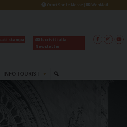
Orari Sante Messe
|
WebMail
ati stampa
Iscriviti alla
Newsletter
INFO TOURIST